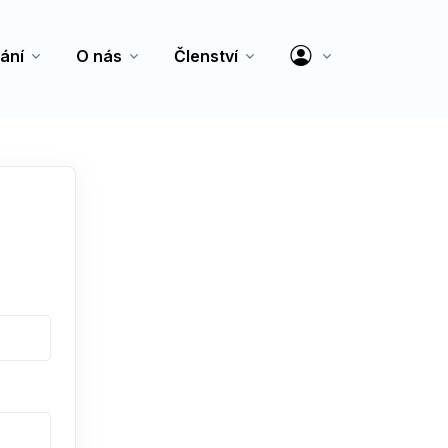
ání
O nás
Členství