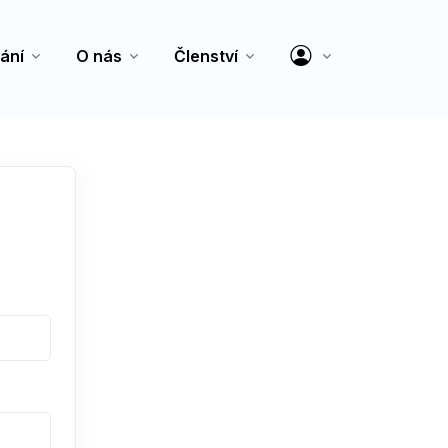
ání
O nás
Členství