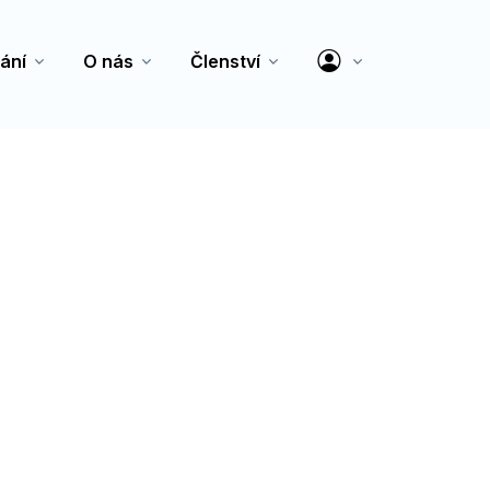
ání
O nás
Členství