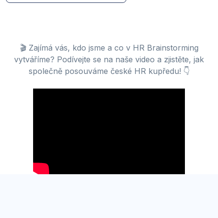
🎬 Zajímá vás, kdo jsme a co v HR Brainstorming
vytváříme? Podívejte se na naše video a zjistěte, jak
společně posouváme české HR kupředu! 👇