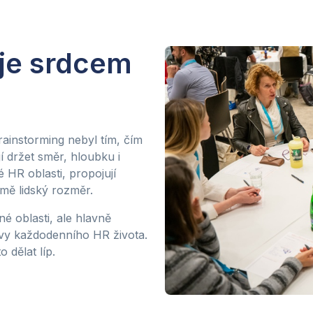
je srdcem
instorming nebyl tím, čím
í držet směr, hloubku i
é HR oblasti, propojují
rmě lidský rozměr.
é oblasti, ale hlavně
ýzvy každodenního HR života.
 dělat líp.