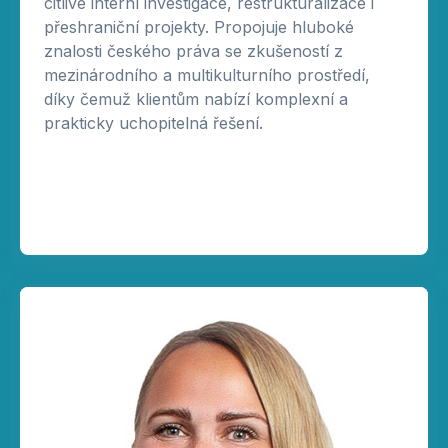
citlivé interní investigace, restrukturalizace i
přeshraniční projekty. Propojuje hluboké
znalosti českého práva se zkušeností z
mezinárodního a multikulturního prostředí,
díky čemuž klientům nabízí komplexní a
prakticky uchopitelná řešení.