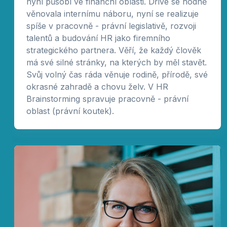
nyní působí ve finanční oblasti. Dříve se hodně
věnovala internímu náboru, nyní se realizuje
spíše v pracovně - právní legislativě, rozvoji
talentů a budování HR jako firemního
strategického partnera. Věří, že každý člověk
má své silné stránky, na kterých by měl stavět.
Svůj volný čas ráda věnuje rodině, přírodě, své
okrasné zahradě a chovu želv. V HR
Brainstorming spravuje pracovně - právní
oblast (právní koutek).