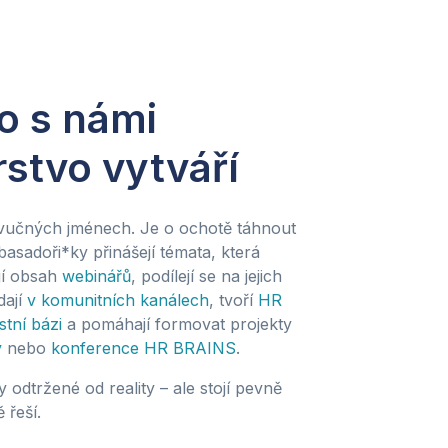
o s námi
stvo vytváří
zvučných jménech. Je o ochotě táhnout
asadoři*ky přinášejí témata, která
jí obsah
webinářů
, podílejí se na jejich
dají
v komunitních kanálech
, tvoří
HR
stní bázi
a pomáhají formovat projekty
y
nebo
konference HR BRAINS
.
y odtržené od reality – ale stojí pevně
 řeší.