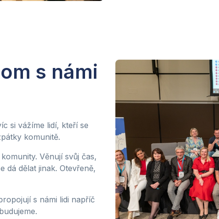
tom s námi
 si vážíme lidí, kteří se
zpátky komunitě.
komunity. Věnují svůj čas,
e dá dělat jinak. Otevřeně,
ropojují s námi lidi napříč
 budujeme.