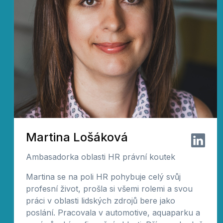
Martina Lošáková
Ambasadorka oblasti HR právní koutek
Martina se na poli HR pohybuje celý svůj
profesní život, prošla si všemi rolemi a svou
práci v oblasti lidských zdrojů bere jako
poslání. Pracovala v automotive, aquaparku a