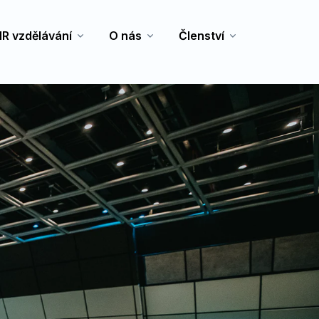
R vzdělávání
O nás
Členství