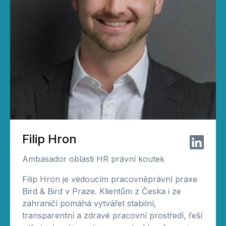
Filip Hron
Ambasador oblasti HR právní koutek
Filip Hron je vedoucím pracovněprávní praxe
Bird & Bird v Praze. Klientům z Česka i ze
zahraničí pomáhá vytvářet stabilní,
transparentní a zdravé pracovní prostředí, řeší