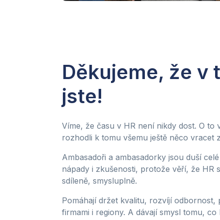
Děkujeme, že v 
jste!
Víme, že času v HR není nikdy dost. O to víc
rozhodli k tomu všemu ještě něco vracet 
Ambasadoři a ambasadorky jsou duší celé 
nápady i zkušenosti, protože věří, že HR s
sdíleně, smysluplně.
Pomáhají držet kvalitu, rozvíjí odbornost, p
firmami i regiony. A dávají smysl tomu, co