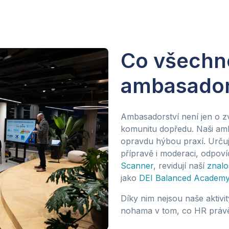
Co všechn
ambasador
Ambasadorství není jen o 
komunitu dopředu. Naši amb
opravdu hýbou praxí. Urču
přípravě i moderaci, odpoví
Scanner
, revidují naší
znalo
jako
DEI Balanced Academ
Díky nim nejsou naše aktivit
nohama v tom, co HR právě