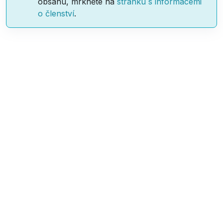
obsahu, mrkněte na
stránku s informacemi
o členství
.