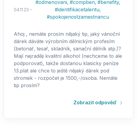
#
odmenovani
,
#
compben
,
#
benefity
,
#
identifikacetalentu
,
04.11.23
#
spokojenostzamestnancu
Ahoj , nemáte prosím nějaký tip, jaký vánoční
dárek dáváte výrobním dělnickým profesím
(betonář, tesař, skladník, sanační dělník atp.)?
Mají nejraději kvalitní alkohol (nechceme to ale
podporovat), takže dostanou klasicky peníze
13.plat ale chce to ještě nějaký dárek pod
stromek - rozpočet je 1500,-/osoba. Nemáte
tip prosím?
Zobrazit odpověď