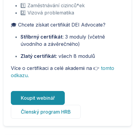
1️⃣ Zaměstnávání cizinců*ek
2️⃣ Vizová problematika
🎓 Chcete získat certifikát DEI Advocate?
Stříbrný certifikát
: 3 moduly (včetně
úvodního a závěrečného)
Zlatý certifikát
: všech 8 modulů
Více o certifikaci a celé akademii na 👉
tomto
odkazu.
Koupit webinář
Členský program HRB