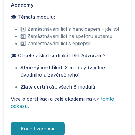
Academy
.
🎓 Témata modulu:
1️⃣ Zaměstnávání lidí s handicapem – jde to!
2️⃣ Zaměstnávání lidí na spektru autismu
3️⃣ Zaměstnávání lidí s epilepsií
🎓 Chcete získat certifikát DEI Advocate?
Stříbrný certifikát
: 3 moduly (včetně
úvodního a závěrečného)
Zlatý certifikát
: všech 8 modulů
Více o certifikaci a celé akademii na 👉
tomto
odkazu.
Koupit webinář