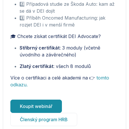
2️⃣ Případová studie ze Škoda Auto: kam až
se dá v DEI dojít
3️⃣ Příběh Oncomed Manufacturing: jak
rozjet DEI i v menší firmě
🎓 Chcete získat certifikát DEI Advocate?
Stříbrný certifikát
: 3 moduly (včetně
úvodního a závěrečného)
Zlatý certifikát
: všech 8 modulů
Více o certifikaci a celé akademii na 👉
tomto
odkazu.
Koupit webinář
Členský program HRB