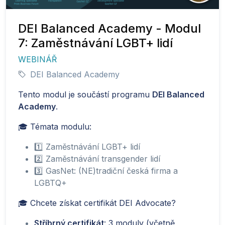
DEI Balanced Academy - Modul
7: Zaměstnávání LGBT+ lidí
WEBINÁŘ
DEI Balanced Academy
Tento modul je součástí programu
DEI Balanced
Academy
.
🎓 Témata modulu:
1️⃣ Zaměstnávání LGBT+ lidí
2️⃣ Zaměstnávání transgender lidí
3️⃣ GasNet: (NE)tradiční česká firma a
LGBTQ+
🎓 Chcete získat certifikát DEI Advocate?
Stříbrný certifikát
: 3 moduly (včetně