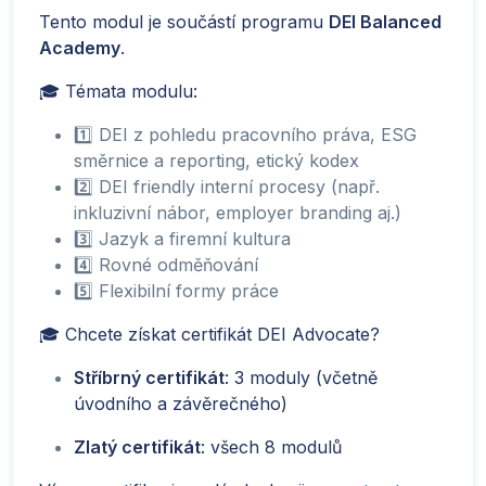
Tento modul je součástí programu
DEI Balanced
Academy
.
🎓 Témata modulu:
1️⃣ DEI z pohledu pracovního práva, ESG
směrnice a reporting, etický kodex
2️⃣ DEI friendly interní procesy (např.
inkluzivní nábor, employer branding aj.)
3️⃣ Jazyk a firemní kultura
4️⃣ Rovné odměňování
5️⃣ Flexibilní formy práce
🎓 Chcete získat certifikát DEI Advocate?
Stříbrný certifikát
: 3 moduly (včetně
úvodního a závěrečného)
Zlatý certifikát
: všech 8 modulů