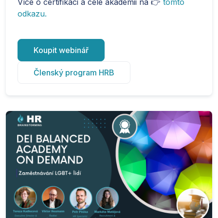
Více o certifikaci a celé akademii na 👉
tomto
odkazu.
Koupit webinář
Členský program HRB