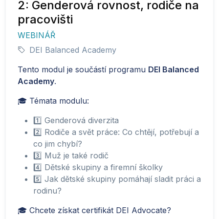
2: Genderová rovnost, rodiče na
pracovišti
WEBINÁŘ
DEI Balanced Academy
Tento modul je součástí programu
DEI Balanced
Academy
.
🎓 Témata modulu:
1️⃣ Genderová diverzita
2️⃣ Rodiče a svět práce: Co chtějí, potřebují a
co jim chybí?
3️⃣ Muž je také rodič
4️⃣ Dětské skupiny a firemní školky
5️⃣ Jak dětské skupiny pomáhají sladit práci a
rodinu?
🎓 Chcete získat certifikát DEI Advocate?