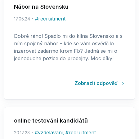
Nábor na Slovensku
#
recruitment
17.05.24
Dobré ráno! Spadlo mi do klína Slovensko a s
ním spojený nábor - kde se vám osvědčilo
inzerovat zadarmo krom Fb? Jedná se mi o
jednoduché pozice do prodejny. Moc díky!
Zobrazit odpověď
online testování kandidátů
#
vzdelavani
,
#
recruitment
20.12.23