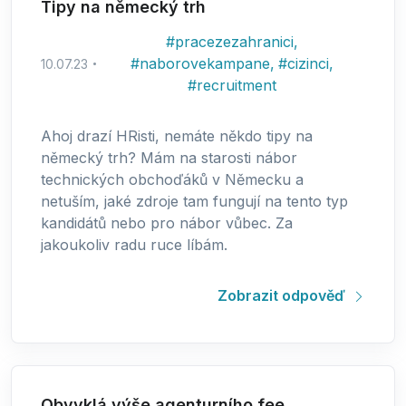
Tipy na německý trh
#
pracezezahranici
,
#
naborovekampane
,
#
cizinci
,
10.07.23
#
recruitment
Ahoj drazí HRisti, nemáte někdo tipy na
německý trh? Mám na starosti nábor
technických obchoďáků v Německu a
netuším, jaké zdroje tam fungují na tento typ
kandidátů nebo pro nábor vůbec. Za
jakoukoliv radu ruce líbám.
Zobrazit odpověď
Obvyklá výše agenturního fee