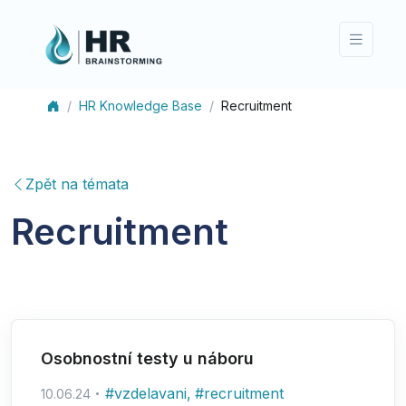
HR Knowledge Base
Recruitment
Zpět na témata
Recruitment
Osobnostní testy u náboru
#
vzdelavani
,
#
recruitment
10.06.24