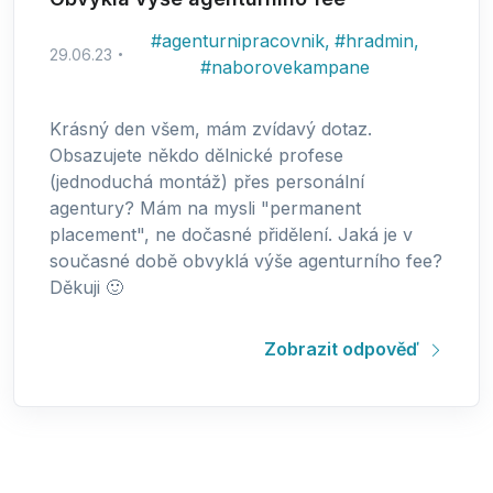
#
agenturnipracovnik
,
#
hradmin
,
29.06.23
#
naborovekampane
Krásný den všem, mám zvídavý dotaz.
Obsazujete někdo dělnické profese
(jednoduchá montáž) přes personální
agentury? Mám na mysli "permanent
placement", ne dočasné přidělení. Jaká je v
současné době obvyklá výše agenturního fee?
Děkuji 🙂
Zobrazit odpověď