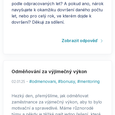
podle odpracovaných let? A pokud ano, nárok
navyšujete k okamžiku dovršení daného počtu
let, nebo pro celý rok, ve kterém dojde k
dovršení? Děkuji za sdílení.
Zobrazit odpověď
Odměňování za výjimečný výkon
#
odmenovani
,
#
bonusy
,
#
mentoring
02.01.25
Hezký den, přemýšlíme, jak odměňovat
zaměstnance za výjimečný výkon, aby to bylo
motivační a spravedlivé. Máme různorodé
týmy a někdy je těžké najít jedno řešení, které