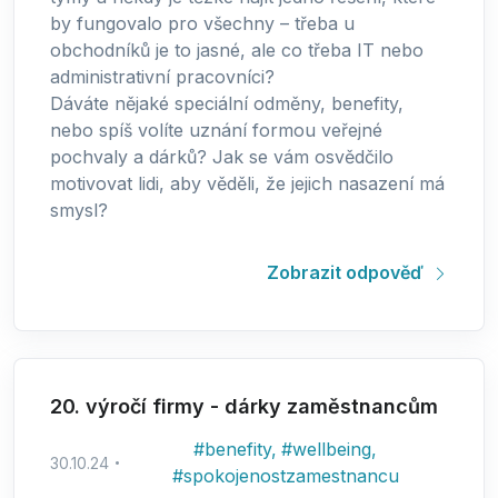
by fungovalo pro všechny – třeba u
obchodníků je to jasné, ale co třeba IT nebo
administrativní pracovníci?
Dáváte nějaké speciální odměny, benefity,
nebo spíš volíte uznání formou veřejné
pochvaly a dárků? Jak se vám osvědčilo
motivovat lidi, aby věděli, že jejich nasazení má
smysl?
Zobrazit odpověď
20. výročí firmy - dárky zaměstnancům
#
benefity
,
#
wellbeing
,
30.10.24
#
spokojenostzamestnancu