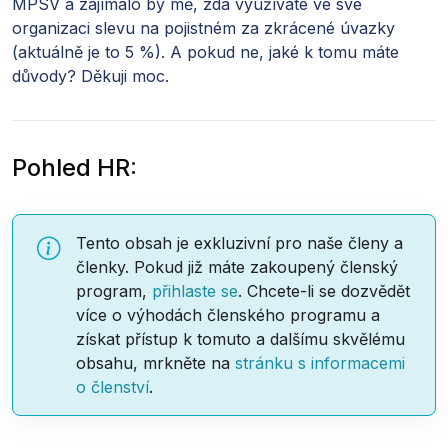
MPSV a zajímalo by mě, zda využíváte ve své
organizaci slevu na pojistném za zkrácené úvazky
(aktuálně je to 5 %). A pokud ne, jaké k tomu máte
důvody? Děkuji moc.
Pohled HR:
Tento obsah je exkluzivní pro naše členy a
členky. Pokud již máte zakoupený členský
program,
přihlaste se
. Chcete-li se dozvědět
více o výhodách členského programu a
získat přístup k tomuto a dalšímu skvělému
obsahu, mrkněte na
stránku s informacemi
o členství
.