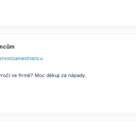
nancům
enostzamestnancu
ročí ve firmě? Moc děkuji za nápady.