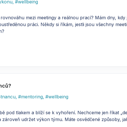
ykonu
,
#
wellbeing
ou rovnováhu mezi meetingy a reálnou prací? Mám dny, kdy
tředěnou práci. Někdy si říkám, jestli jsou všechny meetin
m?
anců?
stnancu
,
#
mentoring
,
#
wellbeing
ě pod tlakem a blíží se k vyhoření. Nechceme jen říkat „de
a zároveň udržet výkon týmu. Máte osvědčené způsoby, jak 