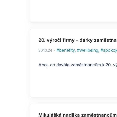
20. výročí firmy - dárky zaměst
#
benefity
,
#
wellbeing
,
#
spokoj
30.10.24
Ahoj, co dáváte zaměstnancům k 20. vý
Mikulášká nadílka zaměstnancům