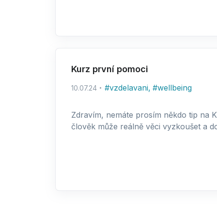
Kurz první pomoci
#
vzdelavani
,
#
wellbeing
10.07.24
Zdravím, nemáte prosím někdo tip na Ku
člověk může reálně věci vyzkoušet a doz