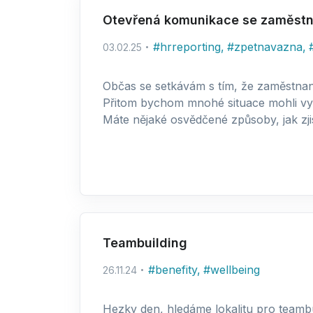
Otevřená komunikace se zaměstn
#
hrreporting
,
#
zpetnavazna
,
03.02.25
Občas se setkávám s tím, že zaměstnanci
Přitom bychom mnohé situace mohli vyř
Máte nějaké osvědčené způsoby, jak zjis
Teambuilding
#
benefity
,
#
wellbeing
26.11.24
Hezky den, hledáme lokalitu pro teamb