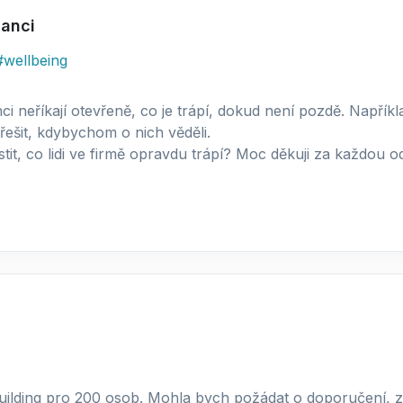
anci
#
wellbeing
 neříkají otevřeně, co je trápí, dokud není pozdě. Napříkla
ešit, kdybychom o nich věděli.
tit, co lidi ve firmě opravdu trápí? Moc děkuji za každou 
uilding pro 200 osob. Mohla bych požádat o doporučení, z