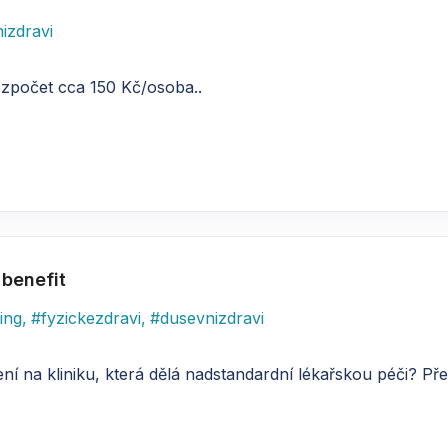
izdravi
ozpočet cca 150 Kč/osoba..
 benefit
ing
,
#
fyzickezdravi
,
#
dusevnizdravi
 na kliniku, která dělá nadstandardní lékařskou péči? Př