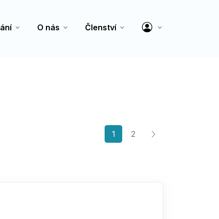
ání
O nás
Členství
(current)
1
2