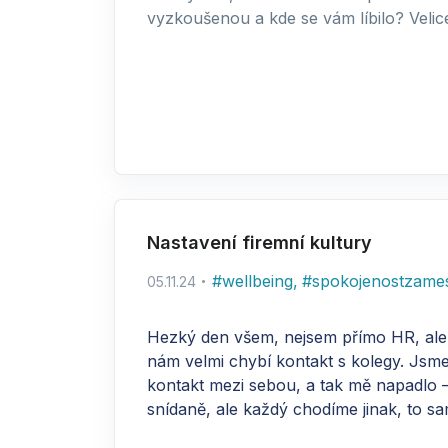
vyzkoušenou a kde se vám líbilo? Velice
Nastavení firemní kultury
#
wellbeing
,
#
spokojenostzame
05.11.24
Hezký den všem, nejsem přímo HR, ale p
nám velmi chybí kontakt s kolegy. Jsme
kontakt mezi sebou, a tak mě napadlo 
snídaně, ale každý chodíme jinak, to s