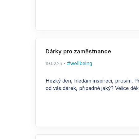
Dárky pro zaměstnance
#
wellbeing
19.02.25
Hezký den, hledám inspiraci, prosím. Pod
od vás dárek, případně jaký? Velice děku