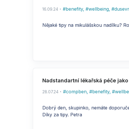
#
benefity
,
#
wellbeing
,
#
dusevn
16.09.24
Nějaké tipy na mikulášskou nadílku? R
Nadstandartní lékařská péče jako
#
compben
,
#
benefity
,
#
wellbe
28.07.24
Dobrý den, skupinko, nemáte doporučení
Díky za tipy. Petra