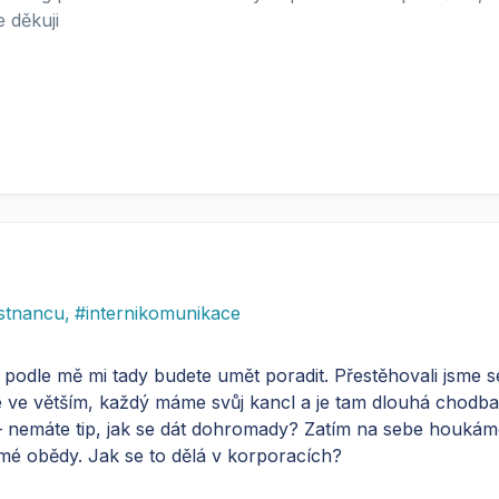
 děkuji
stnancu
,
#
internikomunikace
odle mě mi tady budete umět poradit. Přestěhovali jsme se 
 ve větším, každý máme svůj kancl a je tam dlouhá chodba
– nemáte tip, jak se dát dohromady? Zatím na sebe houkám
amé obědy. Jak se to dělá v korporacích?