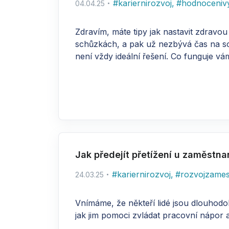
#
kariernirozvoj
,
#
hodnoceniv
04.04.25
Zdravím, máte tipy jak nastavit zdrav
schůzkách, a pak už nezbývá čas na sous
není vždy ideální řešení. Co funguje vá
Jak předejít přetížení u zaměstn
#
kariernirozvoj
,
#
rozvojzame
24.03.25
Vnímáme, že někteří lidé jsou dlouhodob
jak jim pomoci zvládat pracovní nápor 