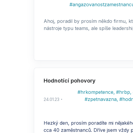
#
angazovanostzamestnanc
Ahoj, poradil by prosím někdo firmu, k
nástroje typu teams, ale spíše leadership
Hodnotící pohovory
#
hrkompetence
,
#
hrbp
,
#
zpetnavazna
,
#
hod
24.01.23
Hezký den, prosím poradíte mi nějakého
cca 40 zaměstnanců. Dříve jsem vždy půs