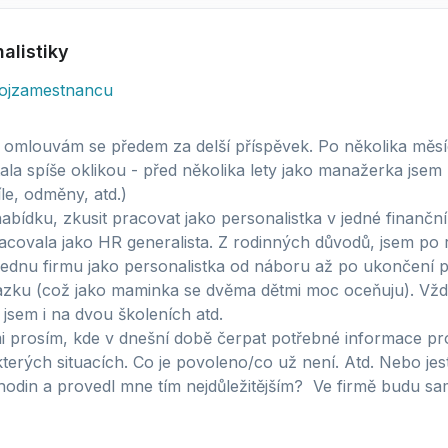
alistiky
ojzamestnancu
omlouvám se předem za delší příspěvek. Po několika měsí
ala spíše oklikou - před několika lety jako manažerka jsem z
íle, odměny, atd.)
ídku, zkusit pracovat jako personalistka v jedné finanční i
racovala jako HR generalista. Z rodinných důvodů, jsem po 
ednu firmu jako personalistka od náboru až po ukončení 
zku (což jako maminka se dvěma dětmi moc oceňuju). Vždy
jsem i na dvou školeních atd.
i prosím, kde v dnešní době čerpat potřebné informace pro 
terých situacích. Co je povoleno/co už není. Atd. Nebo jest
r hodin a provedl mne tím nejdůležitějším? Ve firmě budu s