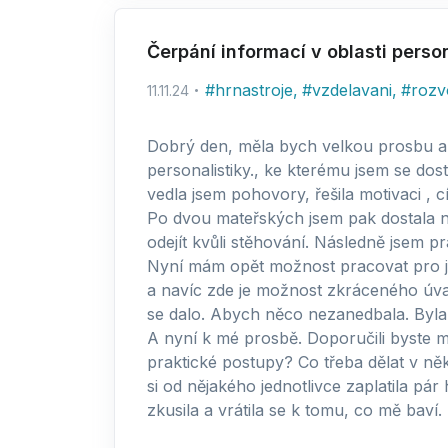
Čerpání informací v oblasti person
#
hrnastroje
,
#
vzdelavani
,
#
rozv
11.11.24
Dobrý den, měla bych velkou prosbu a 
personalistiky., ke kterému jsem se dost
vedla jsem pohovory, řešila motivaci , c
Po dvou mateřských jsem pak dostala nab
odejít kvůli stěhování. Následně jsem p
Nyní mám opět možnost pracovat pro j
a navíc zde je možnost zkráceného úva
se dalo. Abych něco nezanedbala. Byla 
A nyní k mé prosbě. Doporučili byste m
praktické postupy? Co třeba dělat v něk
si od nějakého jednotlivce zaplatila pá
zkusila a vrátila se k tomu, co mě baví.