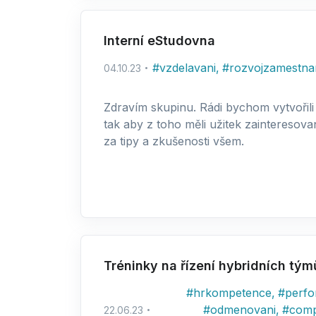
Interní eStudovna
#
vzdelavani
,
#
rozvojzamestn
04.10.23
Zdravím skupinu. Rádi bychom vytvořili n
tak aby z toho měli užitek zainteresov
za tipy a zkušenosti všem.
Tréninky na řízení hybridních tým
#
hrkompetence
,
#
perf
#
odmenovani
,
#
com
22.06.23