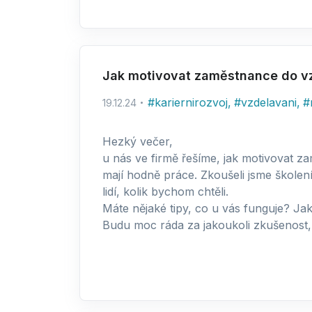
Jak motivovat zaměstnance do vz
#
kariernirozvoj
,
#
vzdelavani
,
#
19.12.24
Hezký večer,
u nás ve firmě řešíme, jak motivovat za
mají hodně práce. Zkoušeli jsme školen
lidí, kolik bychom chtěli.
Máte nějaké tipy, co u vás funguje? Ja
Budu moc ráda za jakoukoli zkušenost