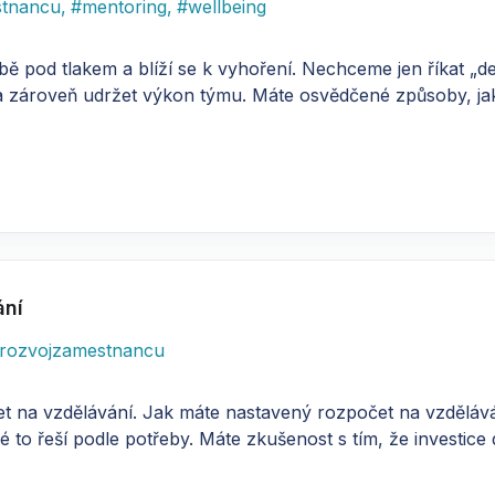
stnancu
,
#
mentoring
,
#
wellbeing
ě pod tlakem a blíží se k vyhoření. Nechceme jen říkat „de
a zároveň udržet výkon týmu. Máte osvědčené způsoby, jak 
ání
rozvojzamestnancu
et na vzdělávání. Jak máte nastavený rozpočet na vzdělává
 to řeší podle potřeby. Máte zkušenost s tím, že investice