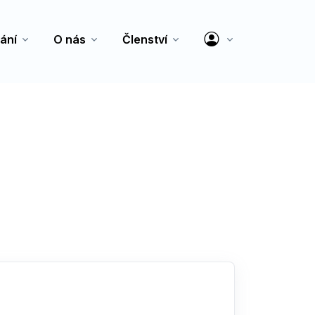
ání
O nás
Členství