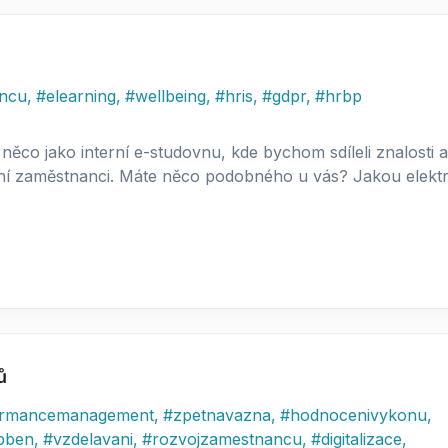
ancu
,
#
elearning
,
#
wellbeing
,
#
hris
,
#
gdpr
,
#
hrbp
ěco jako interní e-studovnu, kde bychom sdíleli znalosti a h
aní zaměstnanci. Máte něco podobného u vás? Jakou elektron
ů
ormancemanagement
,
#
zpetnavazna
,
#
hodnocenivykonu
,
pben
,
#
vzdelavani
,
#
rozvojzamestnancu
,
#
digitalizace
,