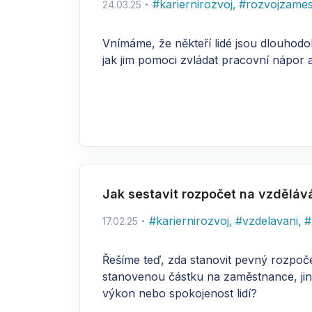
#
kariernirozvoj
,
#
rozvojzame
24.03.25
Vnímáme, že někteří lidé jsou dlouhodob
jak jim pomoci zvládat pracovní nápor 
Jak sestavit rozpočet na vzděláv
#
kariernirozvoj
,
#
vzdelavani
,
#
17.02.25
Řešíme teď, zda stanovit pevný rozpoč
stanovenou částku na zaměstnance, jiné
výkon nebo spokojenost lidí?