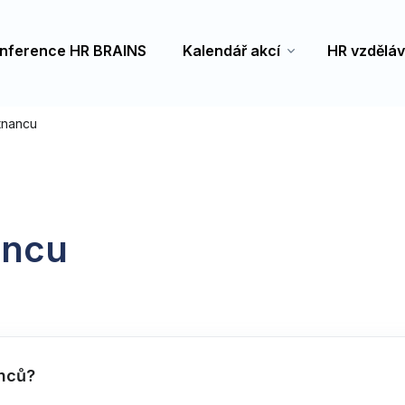
nference HR BRAINS
Kalendář akcí
HR vzděláv
tnancu
ancu
anců?