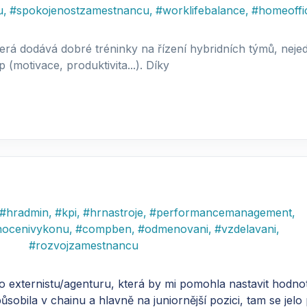
u
,
#
spokojenostzamestnancu
,
#
worklifebalance
,
#
homeoffi
terá dodává dobré tréninky na řízení hybridních týmů, neje
 (motivace, produktivita...). Díky
#
hradmin
,
#
kpi
,
#
hrnastroje
,
#
performancemanagement
,
nocenivykonu
,
#
compben
,
#
odmenovani
,
#
vzdelavani
,
#
rozvojzamestnancu
 externistu/agenturu, která by mi pomohla nastavit hodno
obila v chainu a hlavně na juniornější pozici, tam se jelo