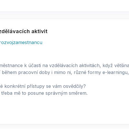
dělávacích aktivit
rozvojzamestnancu
městnance k účasti na vzdělávacích aktivitách, když většin
í během pracovní doby i mimo ni, různé formy e-learningu, 
ké konkrétní přístupy se vám osvědčily?
, třeba mě to posune správným směrem.