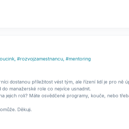
oucink
,
#
rozvojzamestnancu
,
#
mentoring
ci dostanou příležitost vést tým, ale řízení lidí je pro ně úp
 do manažerské role co nejvíce usnadnit.
na jejich roli? Máte osvědčené programy, kouče, nebo tře
omůže. Děkuji.