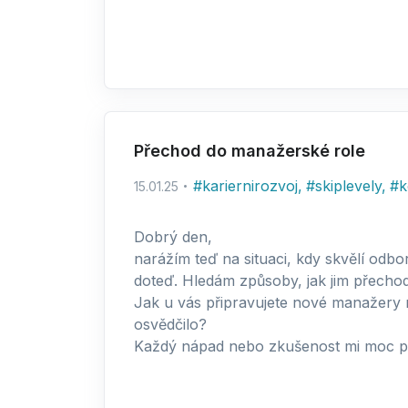
Přechod do manažerské role
#
kariernirozvoj
,
#
skiplevely
,
#
k
15.01.25
Dobrý den,
narážím teď na situaci, kdy skvělí odborní
doteď. Hledám způsoby, jak jim přechod
Jak u vás připravujete nové manažery 
osvědčilo?
Každý nápad nebo zkušenost mi moc p