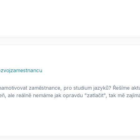
ozvojzamestnancu
k namotivovat zaměstnance, pro studium jazyků? Řešíme akt
ň, ale reálně nemáme jak opravdu "zatlačit", tak mě zajímá,