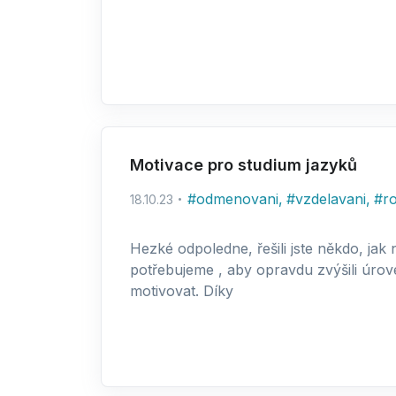
Motivace pro studium jazyků
#
odmenovani
,
#
vzdelavani
,
#
r
18.10.23
Hezké odpoledne, řešili jste někdo, ja
potřebujeme , aby opravdu zvýšili úrove
motivovat. Díky