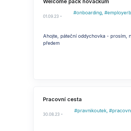
Welcome pack nováčkům
#
onboarding
,
#
employerb
01.09.23
Ahojte, páteční oddychovka - prosím, 
předem
Pracovní cesta
#
pravnikoutek
,
#
pracovn
30.08.23