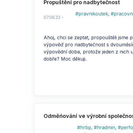
Propuštění pro nadbytečnost
#
pravnikoutek
,
#
pracovn
07.06.23
Ahoj, chci se zeptat, propouštěli jsme 
výpověď pro nadbytečnost s dvouměsíční
výpovědní doba, protože jeden z nich u
dobře? Moc děkuji.
Odměńování ve výrobní společnos
#
hrbp
,
#
hradmin
,
#
perf