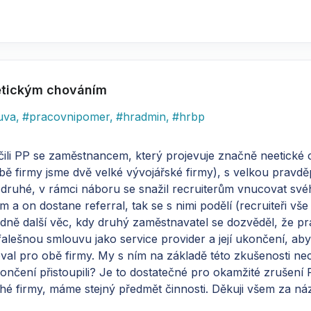
etickým chováním
uva
,
#
pracovnipomer
,
#
hradmin
,
#
hrbp
ili PP se zaměstnancem, který projevuje značně neetické c
obě firmy jsme dvě velké vývojářské firmy), s velkou prav
a druhé, v rámci náboru se snažil recruiterům vnucovat své
m a on dostane referral, tak se s nimi podělí (recruiteři vše
ně další věc, kdy druhý zaměstnavatel se dozvěděl, že prac
lešnou smlouvu jako service provider a její ukončení, aby
oval pro obě firmy. My s ním na základě této zkušenosti 
ukončení přistoupili? Je to dostatečné pro okamžité zrušen
uhé firmy, máme stejný předmět činnosti. Děkuji všem za ná