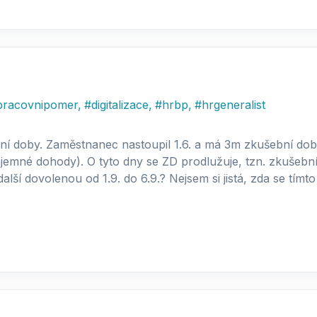
pracovnipomer
,
#
digitalizace
,
#
hrbp
,
#
hrgeneralist
í doby. Zaměstnanec nastoupil 1.6. a má 3m zkušební do
jemné dohody). O tyto dny se ZD prodlužuje, tzn. zkušební
lší dovolenou od 1.9. do 6.9.? Nejsem si jistá, zda se tím