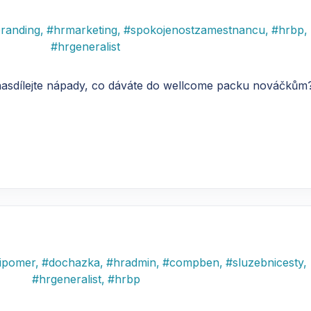
randing
,
#
hrmarketing
,
#
spokojenostzamestnancu
,
#
hrbp
,
#
hrgeneralist
nasdílejte nápady, co dáváte do wellcome packu nováčkům
ipomer
,
#
dochazka
,
#
hradmin
,
#
compben
,
#
sluzebnicesty
,
#
hrgeneralist
,
#
hrbp