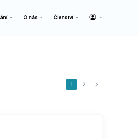
ání
O nás
Členství
(current)
1
2