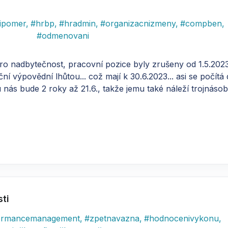
ipomer
,
#
hrbp
,
#
hradmin
,
#
organizacnizmeny
,
#
compben
,
#
odmenovani
pro nadbytečnost, pracovní pozice byly zrušeny od 1.5.2023
 výpovědní lhůtou... což mají k 30.6.2023... asi se počít
 nás bude 2 roky až 21.6., takže jemu také náleží trojnás
ti
ormancemanagement
,
#
zpetnavazna
,
#
hodnocenivykonu
,