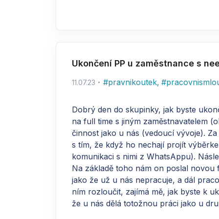
Ukončení PP u zaměstnance s ne
#
pravnikoutek
,
#
pracovnismlo
11.07.23
Dobrý den do skupinky, jak byste ukonč
na full time s jiným zaměstnavatelem (
činnost jako u nás (vedoucí vývoje). Z
s tím, že když ho nechají projít výběrke
komunikaci s nimi z WhatsAppu). Násled
Na základě toho nám on poslal novou fa
jako že už u nás nepracuje, a dál prac
ním rozloučit, zajímá mě, jak byste k 
že u nás dělá totožnou práci jako u dr