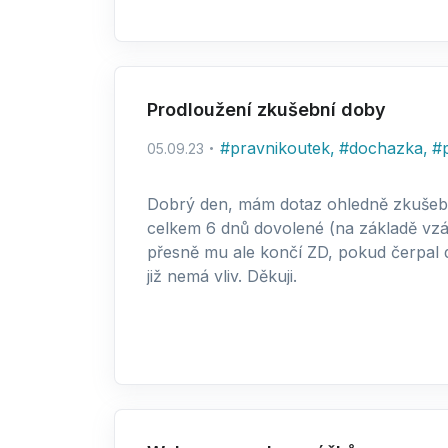
Prodloužení zkušební doby
#
pravnikoutek
,
#
dochazka
,
#
05.09.23
Dobrý den, mám dotaz ohledně zkušebn
celkem 6 dnů dovolené (na základě vzá
přesně mu ale končí ZD, pokud čerpal da
již nemá vliv. Děkuji.