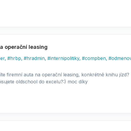
na operační leasing
er
,
#
hrbp
,
#
hradmin
,
#
internipolitiky
,
#
compben
,
#
odmenov
íte firemní auta na operační leasing, konkrétně knihu jízd
sujete oldschool do excelu?:) moc díky