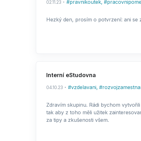
#
pravnikoutek
,
#
pracovnipome
02.11.23
Hezký den, prosím o potvrzení: ani s
Interní eStudovna
#
vzdelavani
,
#
rozvojzamestn
04.10.23
Zdravím skupinu. Rádi bychom vytvořili n
tak aby z toho měli užitek zainteresov
za tipy a zkušenosti všem.