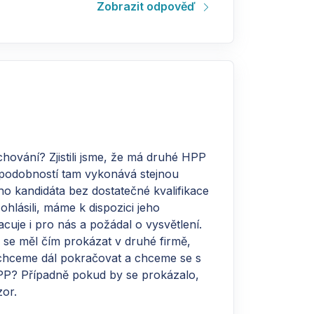
Zobrazit odpověď
hování? Zjistili jsme, že má druhé HPP
děpodobností tam vykonává stejnou
ho kandidáta bez dostatečné kvalifikace
 ohlásili, máme k dispozici jeho
uje i pro nás a požádal o vysvětlení.
 se měl čím prokázat v druhé firmě,
nechceme dál pokračovat a chceme se s
í PP? Případně pokud by se prokázalo,
zor.