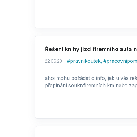
Řešení knihy jízd firemního auta 
#
pravnikoutek
,
#
pracovnipom
22.06.23
ahoj mohu požádat o info, jak u vás řeš
přepínání soukr/firemních km nebo zapi