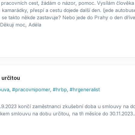
 pracovních cest, žádám o názor, pomoc. Vysílám člověka 
 kamarádky, přespí a cestu dojede další den. (jede autobus
 se takto někde zastavuje? Nebo jede do Prahy o den dřív
Děkuji moc, Adéla
určitou
ouva
,
#
pracovnipomer
,
#
hrbp
,
#
hrgeneralist
 1.9.2023 končí zaměstnanci zkušební doba u smlouvy na d
m smlouvu na dobu určitou, na tři měsíce do 30.11.2023...