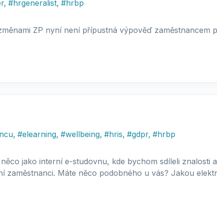
r
,
#
hrgeneralist
,
#
hrbp
e změnami ZP nyní není přípustná výpověď zaměstnancem p
ancu
,
#
elearning
,
#
wellbeing
,
#
hris
,
#
gdpr
,
#
hrbp
ěco jako interní e-studovnu, kde bychom sdíleli znalosti a h
aní zaměstnanci. Máte něco podobného u vás? Jakou elektron