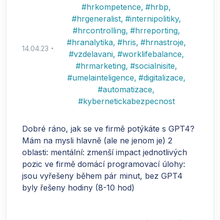
#
hrkompetence
,
#
hrbp
,
#
hrgeneralist
,
#
internipolitiky
,
#
hrcontrolling
,
#
hrreporting
,
#
hranalytika
,
#
hris
,
#
hrnastroje
,
14.04.23
#
vzdelavani
,
#
worklifebalance
,
#
hrmarketing
,
#
socialnisite
,
#
umelainteligence
,
#
digitalizace
,
#
automatizace
,
#
kybernetickabezpecnost
Dobré ráno, jak se ve firmě potýkáte s GPT4?
Mám na mysli hlavně (ale ne jenom je) 2
oblasti: mentální: zmenší impact jednotlivých
pozic ve firmě domácí programovací úlohy:
jsou vyřešeny během pár minut, bez GPT4
byly řešeny hodiny (8-10 hod)