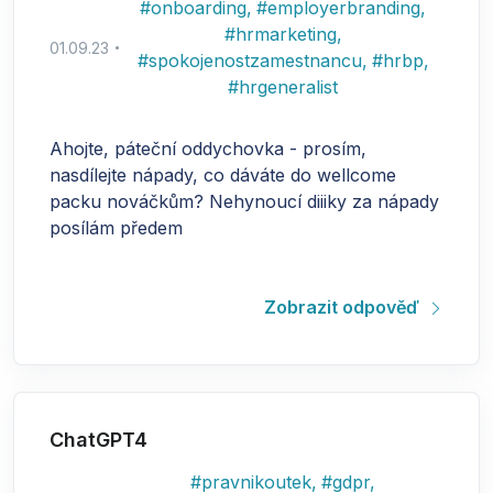
#
onboarding
,
#
employerbranding
,
#
hrmarketing
,
01.09.23
#
spokojenostzamestnancu
,
#
hrbp
,
#
hrgeneralist
Ahojte, páteční oddychovka - prosím,
nasdílejte nápady, co dáváte do wellcome
packu nováčkům? Nehynoucí diiiky za nápady
posílám předem
Zobrazit odpověď
ChatGPT4
#
pravnikoutek
,
#
gdpr
,