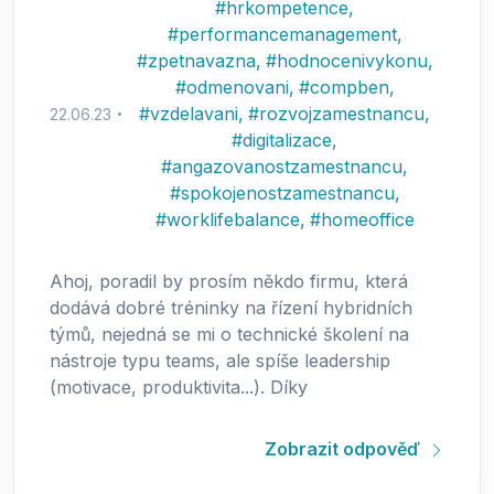
#
hrkompetence
,
#
performancemanagement
,
#
zpetnavazna
,
#
hodnocenivykonu
,
#
odmenovani
,
#
compben
,
#
vzdelavani
,
#
rozvojzamestnancu
,
22.06.23
#
digitalizace
,
#
angazovanostzamestnancu
,
#
spokojenostzamestnancu
,
#
worklifebalance
,
#
homeoffice
Ahoj, poradil by prosím někdo firmu, která
dodává dobré tréninky na řízení hybridních
týmů, nejedná se mi o technické školení na
nástroje typu teams, ale spíše leadership
(motivace, produktivita...). Díky
Zobrazit odpověď