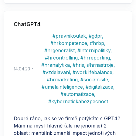
ChatGPT4
#
pravnikoutek
,
#
gdpr
,
#
hrkompetence
,
#
hrbp
,
#
hrgeneralist
,
#
internipolitiky
,
#
hrcontrolling
,
#
hrreporting
,
#
hranalytika
,
#
hris
,
#
hrnastroje
,
14.04.23
#
vzdelavani
,
#
worklifebalance
,
#
hrmarketing
,
#
socialnisite
,
#
umelainteligence
,
#
digitalizace
,
#
automatizace
,
#
kybernetickabezpecnost
Dobré ráno, jak se ve firmě potýkáte s GPT4?
Mám na mysli hlavně (ale ne jenom je) 2
oblasti: mentální: zmenší impact jednotlivých