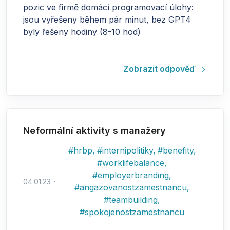
pozic ve firmě domácí programovací úlohy:
jsou vyřešeny během pár minut, bez GPT4
byly řešeny hodiny (8-10 hod)
Zobrazit odpověď
Neformální aktivity s manažery
#
hrbp
,
#
internipolitiky
,
#
benefity
,
#
worklifebalance
,
#
employerbranding
,
04.01.23
#
angazovanostzamestnancu
,
#
teambuilding
,
#
spokojenostzamestnancu