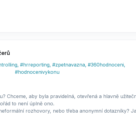
žerů
trolling
,
#
hrreporting
,
#
zpetnavazna
,
#
360hodnoceni
,
#
hodnocenivykonu
u? Chceme, aby byla pravidelná, otevřená a hlavně užitečn
ořád to není úplně ono.
neformální rozhovory, nebo třeba anonymní dotazníky? Ja