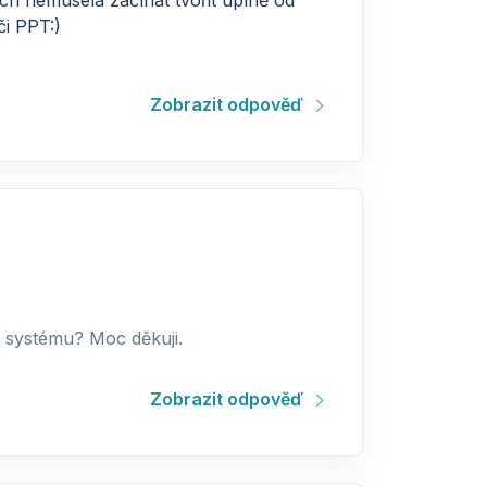
ch nemusela začínat tvořit úplně od
i PPT:)
Zobrazit odpověď
o systému? Moc děkuji.
Zobrazit odpověď