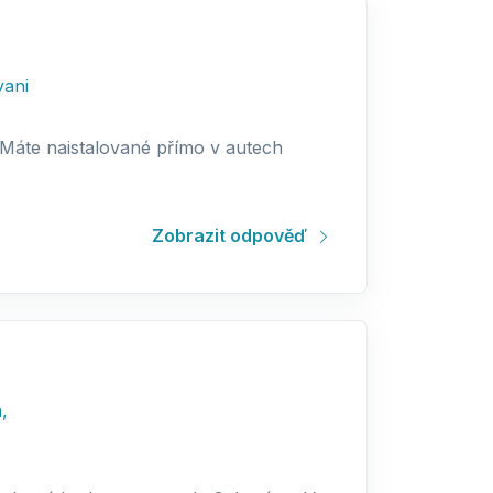
ani
? Máte naistalované přímo v autech
Zobrazit odpověď
n
,