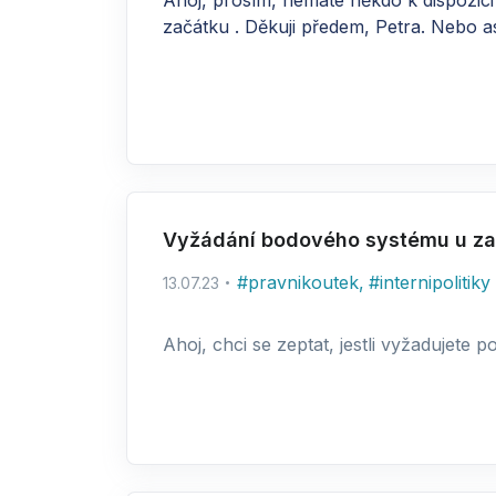
Ahoj, prosím, nemáte někdo k dispozic
začátku . Děkuji předem, Petra. Nebo 
Vyžádání bodového systému u z
#
pravnikoutek
,
#
internipolitiky
13.07.23
Ahoj, chci se zeptat, jestli vyžadujete