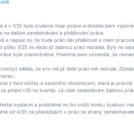
isti
ná a v 1/25 byla zrušena moje pozice a dostala jsem výpo
a na dalším zaměstnávání a přidělování práce.
i a napsal mi, že bude práci dál přidělovat a mám pracov
d půlky 3/25 mi nikdo již žádnou práci nezadal. Byly mi se
iv práce byla znemožněna. Písemně jsem oznámila, že nemá
nicky) sdělila, že pro mě již další práci mít nebude. Zůst
nanec.
žena z fixní složky a osobního ohodnocení, které je právn
za plnění cílů na kvartál. Já však nedostávám žádnou prác
stal vyplácet a podstatně mi tím snížil mzdu i budoucí ma
lně od 4/25 na překážkách v práci ze strany zaměstnavat