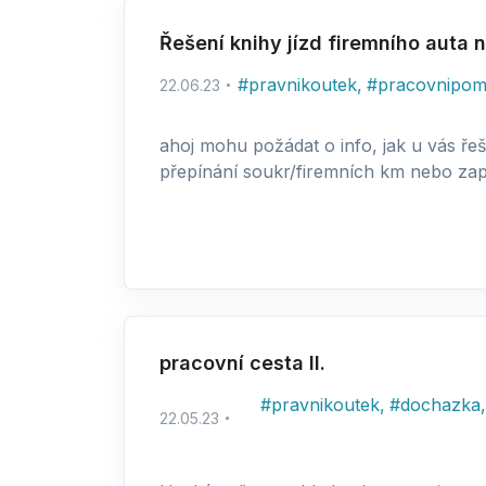
Řešení knihy jízd firemního auta 
#
pravnikoutek
,
#
pracovnipom
22.06.23
ahoj mohu požádat o info, jak u vás řeš
přepínání soukr/firemních km nebo zapi
pracovní cesta II.
#
pravnikoutek
,
#
dochazka
,
22.05.23