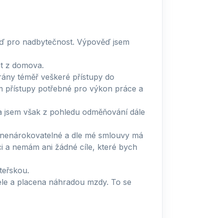
věď pro nadbytečnost. Výpověď jsem
at z domova.
brány téměř veškeré přístupy do
m přístupy potřebné pro výkon práce a
ala jsem však z pohledu odměňování dále
ě nenárokovatelné a dle mé smlouvy má
i a nemám ani žádné cíle, které bych
teřskou.
ele a placena náhradou mzdy. To se