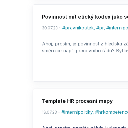
Povinnost mít etický kodex jako s
#
pravnikoutek
,
#
pr
,
#
internipo
30.07.23
Ahoj, prosím, je povinnost z hlediska 
směrnice např. pracovního řádu? Byl b
Template HR procesní mapy
#
internipolitiky
,
#
hrkompetenc
18.07.23