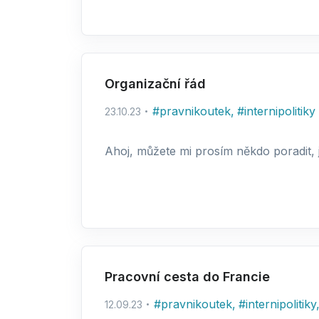
Organizační řád
#
pravnikoutek
,
#
internipolitiky
23.10.23
Ahoj, můžete mi prosím někdo poradit, j
Pracovní cesta do Francie
#
pravnikoutek
,
#
internipolitiky
12.09.23