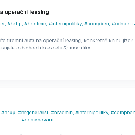
na operační leasing
er
,
#
hrbp
,
#
hradmin
,
#
internipolitiky
,
#
compben
,
#
odmenov
íte firemní auta na operační leasing, konkrétně knihu jízd
sujete oldschool do excelu?:) moc díky
#
hrbp
,
#
hrgeneralist
,
#
hradmin
,
#
internipolitiky
,
#
compbe
#
odmenovani