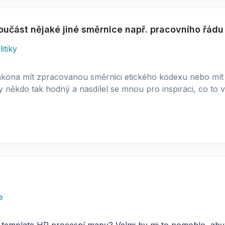
oučást nějaké jiné směrnice např. pracovního řádu
litiky
zákona mít zpracovanou směrnici etického kodexu nebo mít 
y někdo tak hodný a nasdílel se mnou pro inspiraci, co to
e