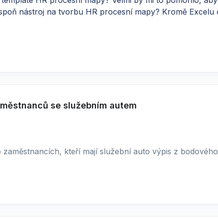
i template HR procesní mapy? Velmi by mi to pomohlo, aby
aspoň nástroj na tvorbu HR procesní mapy? Kromě Excelu č
aměstnanců se služebním autem
 po zaměstnancích, kteří mají služební auto výpis z bodovéh