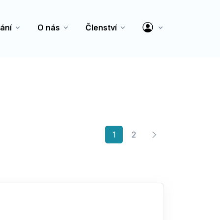
ání
O nás
Členství
(current)
1
2