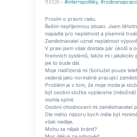
#
internipolitiky
,
#
rodicenapracov
11.07.25
Prosím o právní radu.
Řeším nepříjemnou situaci. Jsem těhot
napadla pro neplatnost a písemně trval
Zaměstnavatel uznal neplatnost výpověd
V praxi jsem však dostala pár úkolů a o
firemních systémů, takže mi i jakákol
jak to bude dál.
Moje nadřízená mi (bohužel pouze telefo
vedená jako normálně pracující zaměst
Problém je v tom, že moje mzda je slo
být osobní složka vyplácena (měsíčně) 
mohla splnit.
Osobní ohodnocení mi zaměstnavatel pře
Dle mého názoru bych měla být minimá
však neděje.
Mohu se nějak bránit?
Moc děkuji za odpověď.