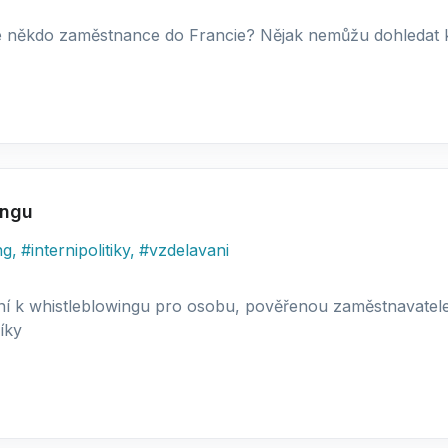
te někdo zaměstnance do Francie? Nějak nemůžu dohledat 
ingu
ng
,
#
internipolitiky
,
#
vzdelavani
í k whistleblowingu pro osobu, pověřenou zaměstnavatelem
íky