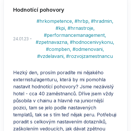
Hodnotící pohovory
#
hrkompetence
,
#
hrbp
,
#
hradmin
,
#
kpi
,
#
hrnastroje
,
#
performancemanagement
,
24.01.23
#
zpetnavazna
,
#
hodnocenivykonu
,
#
compben
,
#
odmenovani
,
#
vzdelavani
,
#
rozvojzamestnancu
Hezký den, prosím poradíte mi nějakého
externistu/agenturu, která by mi pomohla
nastavit hodnotící pohovory? Jsme nezávislý
hotel - cca 40 zaměstnanců. Dříve jsem vždy
působila v chainu a hlavně na juniornější
pozici, tam se jelo podle nastavených
templatů, tak se s tím teď nějak peru. Potřebuji
poradit s celkovým nastavením dotazníků,
zaškolením vedoucích, jak dávat zpětnou