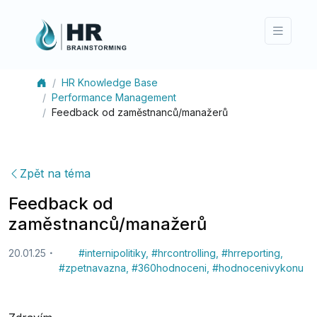
HR Knowledge Base
Performance Management
Feedback od zaměstnanců/manažerů
Zpět na téma
Feedback od
zaměstnanců/manažerů
20.01.25
#
internipolitiky
,
#
hrcontrolling
,
#
hrreporting
,
#
zpetnavazna
,
#
360hodnoceni
,
#
hodnocenivykonu