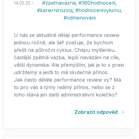
#
zpetnavazna
,
#
360hodnoceni
,
14.05.25
#
kariernirozvoj
,
#
hodnocenivykonu
,
#
odmenovani
U nás se aktuálně dělají performance review
jednou ročně, ale šéf zvažuje, že bychom
přešli na půlroční cyklus. Chápu myšlenku..
častější zpětná vazba, lepší navázání na cíle,
větší dynamika. Ale přemýšlím, jak je to v praxi
udržitelný a jestli to má skutečně přínos.
Jak často děláte performance review vy? Má
to pro vás a týmy reálný přínos, nebo se z
toho stává jen další administrativní kolečko?
Zobrazit odpověď