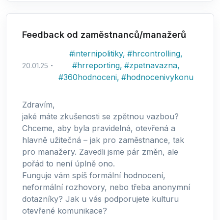
Feedback od zaměstnanců/manažerů
#
internipolitiky
,
#
hrcontrolling
,
#
hrreporting
,
#
zpetnavazna
,
20.01.25
#
360hodnoceni
,
#
hodnocenivykonu
Zdravím,
jaké máte zkušenosti se zpětnou vazbou?
Chceme, aby byla pravidelná, otevřená a
hlavně užitečná – jak pro zaměstnance, tak
pro manažery. Zavedli jsme pár změn, ale
pořád to není úplně ono.
Funguje vám spíš formální hodnocení,
neformální rozhovory, nebo třeba anonymní
dotazníky? Jak u vás podporujete kulturu
otevřené komunikace?