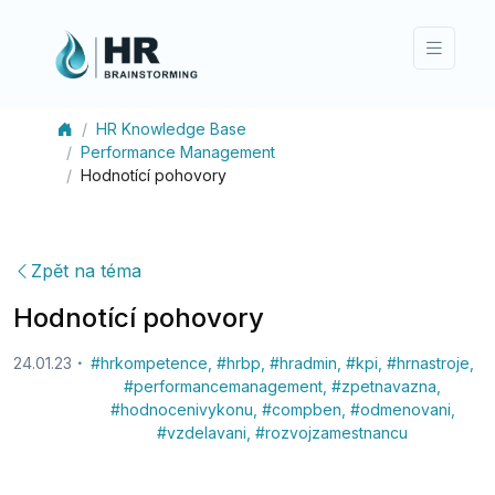
HR Knowledge Base
Performance Management
Hodnotící pohovory
Zpět na téma
Hodnotící pohovory
24.01.23
#
hrkompetence
,
#
hrbp
,
#
hradmin
,
#
kpi
,
#
hrnastroje
,
#
performancemanagement
,
#
zpetnavazna
,
#
hodnocenivykonu
,
#
compben
,
#
odmenovani
,
#
vzdelavani
,
#
rozvojzamestnancu