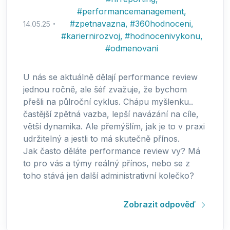
#
performancemanagement
,
#
zpetnavazna
,
#
360hodnoceni
,
14.05.25
#
kariernirozvoj
,
#
hodnocenivykonu
,
#
odmenovani
U nás se aktuálně dělají performance review
jednou ročně, ale šéf zvažuje, že bychom
přešli na půlroční cyklus. Chápu myšlenku..
častější zpětná vazba, lepší navázání na cíle,
větší dynamika. Ale přemýšlím, jak je to v praxi
udržitelný a jestli to má skutečně přínos.
Jak často děláte performance review vy? Má
to pro vás a týmy reálný přínos, nebo se z
toho stává jen další administrativní kolečko?
Zobrazit odpověď