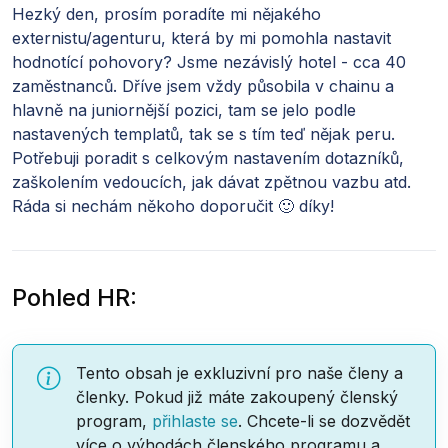
Hezký den, prosím poradíte mi nějakého
externistu/agenturu, která by mi pomohla nastavit
hodnotící pohovory? Jsme nezávislý hotel - cca 40
zaměstnanců. Dříve jsem vždy působila v chainu a
hlavně na juniornější pozici, tam se jelo podle
nastavených templatů, tak se s tím teď nějak peru.
Potřebuji poradit s celkovým nastavením dotazníků,
zaškolením vedoucích, jak dávat zpětnou vazbu atd.
Ráda si nechám někoho doporučit 🙂 díky!
Pohled HR:
Tento obsah je exkluzivní pro naše členy a
členky. Pokud již máte zakoupený členský
program,
přihlaste se
. Chcete-li se dozvědět
více o výhodách členského programu a