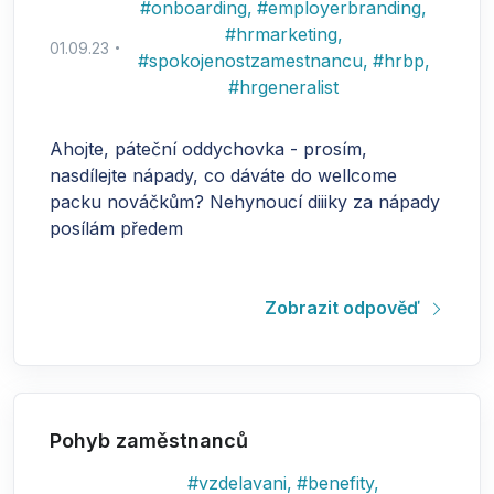
#
onboarding
,
#
employerbranding
,
#
hrmarketing
,
01.09.23
#
spokojenostzamestnancu
,
#
hrbp
,
#
hrgeneralist
Ahojte, páteční oddychovka - prosím,
nasdílejte nápady, co dáváte do wellcome
packu nováčkům? Nehynoucí diiiky za nápady
posílám předem
Zobrazit odpověď
Pohyb zaměstnanců
#
vzdelavani
,
#
benefity
,