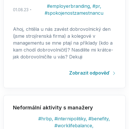
#
employerbranding
,
#
pr
,
01.08.23
#
spokojenostzamestnancu
Ahoj, chtěla u nás zavést dobrovolnický den
(jsme strojírenská firma) a kolegové v
managementu se mne ptají na příklady (kdo a
kam chodí dobrovolničit)? Nasdilite mi krátce-
jak dobrovolničíte u vás? Dekuji
Zobrazit odpověď
Neformální aktivity s manažery
#
hrbp
,
#
internipolitiky
,
#
benefity
,
#
worklifebalance
,