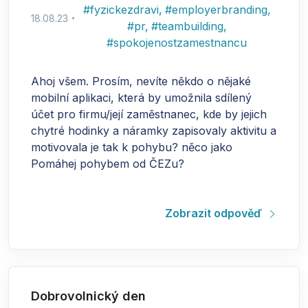
#
fyzickezdravi
,
#
employerbranding
,
18.08.23
#
pr
,
#
teambuilding
,
#
spokojenostzamestnancu
Ahoj všem. Prosím, nevíte někdo o nějaké
mobilní aplikaci, která by umožnila sdílený
účet pro firmu/její zaměstnanec, kde by jejich
chytré hodinky a náramky zapisovaly aktivitu a
motivovala je tak k pohybu? něco jako
Pomáhej pohybem od ČEZu?
Zobrazit odpověď
Dobrovolnický den