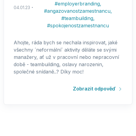
#
employerbranding
,
04.01.23
#
angazovanostzamestnancu
,
#
teambuilding
,
#
spokojenostzamestnancu
Ahojte, ráda bych se nechala inspirovat, jaké
všechny ´neformální´ aktivity děláte se svými
manažery, ať už v pracovní nebo nepracovní
době - teambuilding, oslavy narozenin,
společné snídaně..? Díky moc!
Zobrazit odpověď