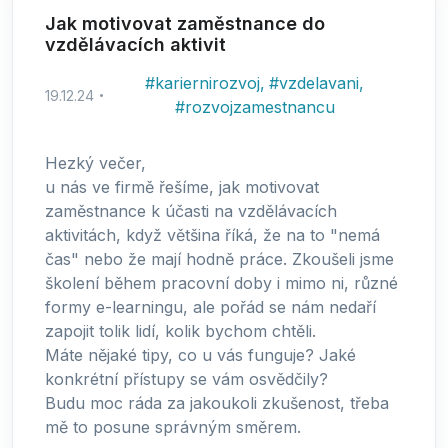
Jak motivovat zaměstnance do
vzdělávacích aktivit
#
kariernirozvoj
,
#
vzdelavani
,
19.12.24
#
rozvojzamestnancu
Hezký večer,
u nás ve firmě řešíme, jak motivovat
zaměstnance k účasti na vzdělávacích
aktivitách, když většina říká, že na to "nemá
čas" nebo že mají hodně práce. Zkoušeli jsme
školení během pracovní doby i mimo ni, různé
formy e-learningu, ale pořád se nám nedaří
zapojit tolik lidí, kolik bychom chtěli.
Máte nějaké tipy, co u vás funguje? Jaké
konkrétní přístupy se vám osvědčily?
Budu moc ráda za jakoukoli zkušenost, třeba
mě to posune správným směrem.