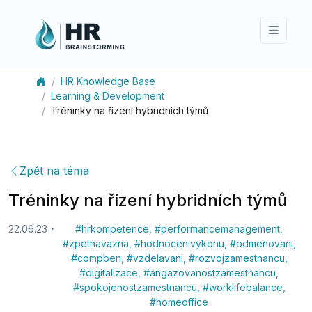
HR Knowledge Base
Learning & Development
Tréninky na řízení hybridních týmů
Zpět na téma
Tréninky na řízení hybridních týmů
22.06.23
#
hrkompetence
,
#
performancemanagement
,
#
zpetnavazna
,
#
hodnocenivykonu
,
#
odmenovani
,
#
compben
,
#
vzdelavani
,
#
rozvojzamestnancu
,
#
digitalizace
,
#
angazovanostzamestnancu
,
#
spokojenostzamestnancu
,
#
worklifebalance
,
#
homeoffice