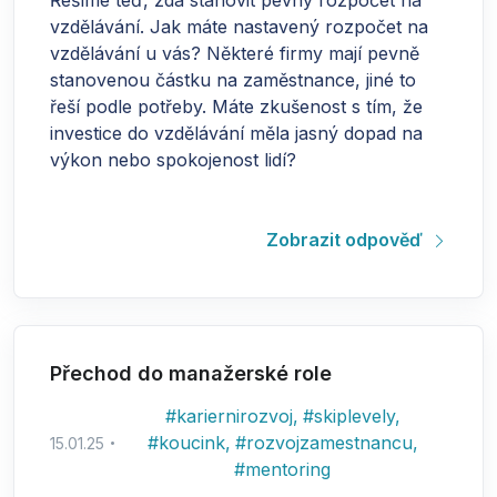
Řešíme teď, zda stanovit pevný rozpočet na
vzdělávání. Jak máte nastavený rozpočet na
vzdělávání u vás? Některé firmy mají pevně
stanovenou částku na zaměstnance, jiné to
řeší podle potřeby. Máte zkušenost s tím, že
investice do vzdělávání měla jasný dopad na
výkon nebo spokojenost lidí?
Zobrazit odpověď
Přechod do manažerské role
#
kariernirozvoj
,
#
skiplevely
,
#
koucink
,
#
rozvojzamestnancu
,
15.01.25
#
mentoring