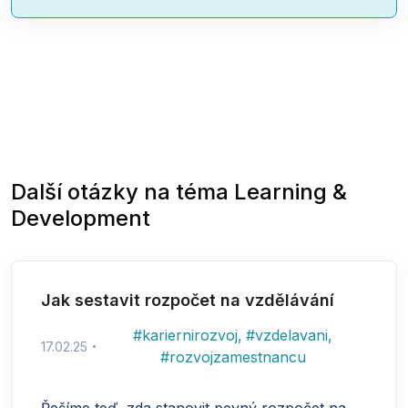
Další otázky na téma
Learning &
Development
Jak sestavit rozpočet na vzdělávání
#
kariernirozvoj
,
#
vzdelavani
,
17.02.25
#
rozvojzamestnancu