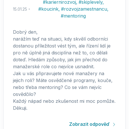
#
kariernirozvoj
,
#
skiplevely
,
#
koucink
,
#
rozvojzamestnancu
,
15.01.25
#
mentoring
Dobrý den,
narážím teď na situaci, kdy skvělí odborníci
dostanou příležitost vést tým, ale řízení lidí je
pro ně úplně jiná disciplína než to, co dělali
doteď. Hledám způsoby, jak jim přechod do
manažerské role co nejvíce usnadnit.
Jak u vás připravujete nové manažery na
jejich roli? Máte osvědčené programy, kouče,
nebo třeba mentoring? Co se vám nejvíc
osvědčilo?
Každý nápad nebo zkušenost mi moc pomůže.
Děkuji.
Zobrazit odpověď