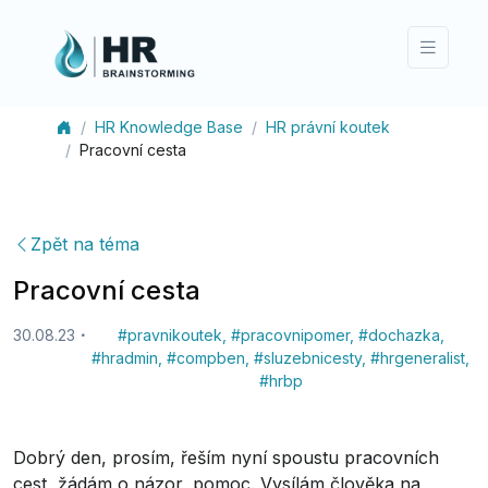
HR Knowledge Base
HR právní koutek
Pracovní cesta
Zpět na téma
Pracovní cesta
30.08.23
#
pravnikoutek
,
#
pracovnipomer
,
#
dochazka
,
#
hradmin
,
#
compben
,
#
sluzebnicesty
,
#
hrgeneralist
,
#
hrbp
Dobrý den, prosím, řeším nyní spoustu pracovních
cest, žádám o názor, pomoc. Vysílám člověka na