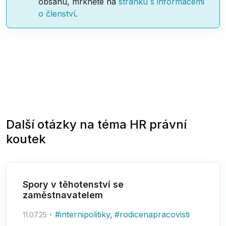
obsahu, mrkněte na
stránku s informacemi
o členství
.
Další otázky na téma
HR právní
koutek
Spory v těhotenství se
zaměstnavatelem
#
internipolitiky
,
#
rodicenapracovisti
11.07.25