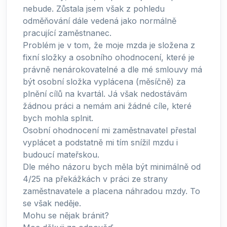
nebude. Zůstala jsem však z pohledu
odměňování dále vedená jako normálně
pracující zaměstnanec.
Problém je v tom, že moje mzda je složena z
fixní složky a osobního ohodnocení, které je
právně nenárokovatelné a dle mé smlouvy má
být osobní složka vyplácena (měsíčně) za
plnění cílů na kvartál. Já však nedostávám
žádnou práci a nemám ani žádné cíle, které
bych mohla splnit.
Osobní ohodnocení mi zaměstnavatel přestal
vyplácet a podstatně mi tím snížil mzdu i
budoucí mateřskou.
Dle mého názoru bych měla být minimálně od
4/25 na překážkách v práci ze strany
zaměstnavatele a placena náhradou mzdy. To
se však neděje.
Mohu se nějak bránit?