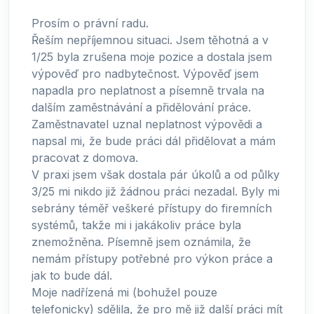
Prosím o právní radu.
Řeším nepříjemnou situaci. Jsem těhotná a v
1/25 byla zrušena moje pozice a dostala jsem
výpověď pro nadbytečnost. Výpověď jsem
napadla pro neplatnost a písemně trvala na
dalším zaměstnávání a přidělování práce.
Zaměstnavatel uznal neplatnost výpovědi a
napsal mi, že bude práci dál přidělovat a mám
pracovat z domova.
V praxi jsem však dostala pár úkolů a od půlky
3/25 mi nikdo již žádnou práci nezadal. Byly mi
sebrány téměř veškeré přístupy do firemních
systémů, takže mi i jakákoliv práce byla
znemožněna. Písemně jsem oznámila, že
nemám přístupy potřebné pro výkon práce a
jak to bude dál.
Moje nadřízená mi (bohužel pouze
telefonicky) sdělila, že pro mě již další práci mít