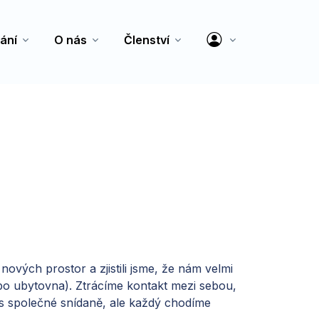
ání
O nás
Členství
ových prostor a zjistili jsme, že nám velmi
ebo ubytovna). Ztrácíme kontakt mezi sebou,
ás společné snídaně, ale každý chodíme