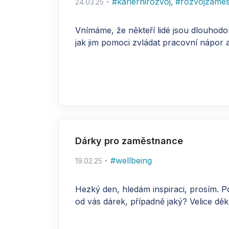
#
kariernirozvoj
,
#
rozvojzame
24.03.25
Vnímáme, že někteří lidé jsou dlouhodob
jak jim pomoci zvládat pracovní nápor 
Dárky pro zaměstnance
#
wellbeing
19.02.25
Hezký den, hledám inspiraci, prosím. Pod
od vás dárek, případně jaký? Velice děku