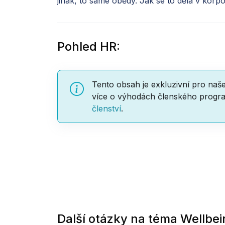
jinak, to samé obědy. Jak se to dělá v korp
Pohled HR:
Tento obsah je exkluzivní pro naš
více o výhodách členského progra
členství
.
Další otázky na téma
Wellbei