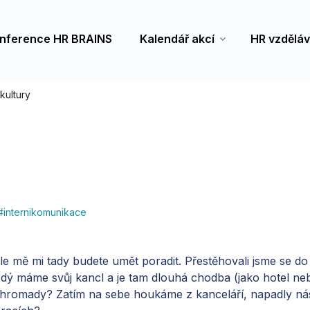
nference HR BRAINS
Kalendář akcí
HR vzděláv
kultury
#
internikomunikace
mě mi tady budete umět poradit. Přestěhovali jsme se do n
ždý máme svůj kancl a je tam dlouhá chodba (jako hotel n
 dohromady? Zatím na sebe houkáme z kanceláří, napadly n