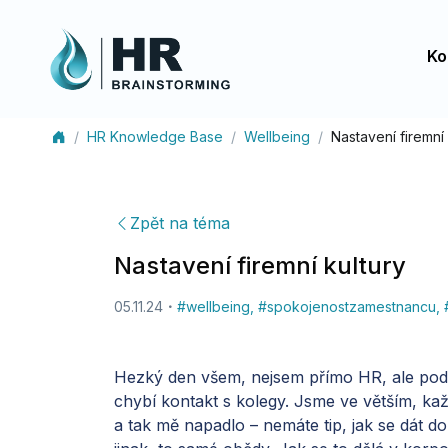
Ko
HR Knowledge Base
Wellbeing
Nastavení firemní 
Zpět na téma
Nastavení firemní kultury
05.11.24
#
wellbeing
,
#
spokojenostzamestnancu
,
Hezký den všem, nejsem přímo HR, ale podle 
chybí kontakt s kolegy. Jsme ve větším, ka
a tak mě napadlo – nemáte tip, jak se dát