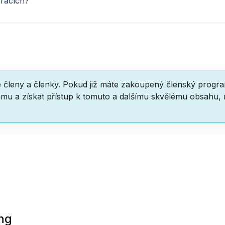
oracích?
e členy a členky. Pokud již máte zakoupený členský progr
mu a získat přístup k tomuto a dalšímu skvělému obsahu,
ng