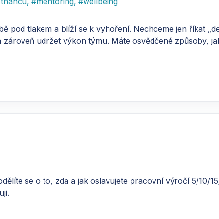
stnancu
,
#
mentoring
,
#
wellbeing
ě pod tlakem a blíží se k vyhoření. Nechceme jen říkat „de
a zároveň udržet výkon týmu. Máte osvědčené způsoby, jak 
ělíte se o to, zda a jak oslavujete pracovní výročí 5/10/15
ji.