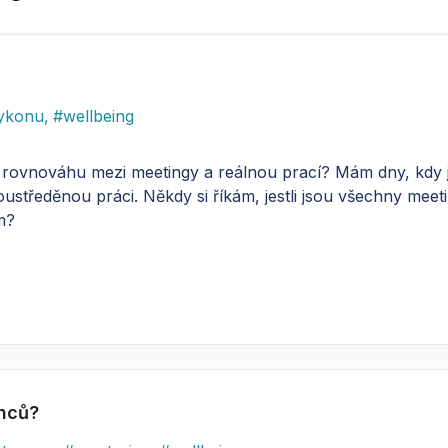
ykonu
,
#
wellbeing
ou rovnováhu mezi meetingy a reálnou prací? Mám dny, kdy
tředěnou práci. Někdy si říkám, jestli jsou všechny meetin
m?
anců?