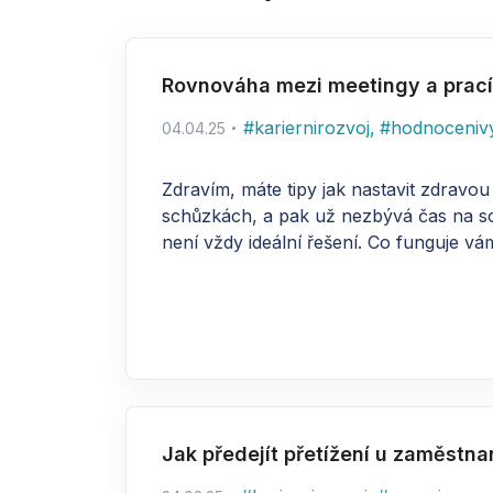
Rovnováha mezi meetingy a prací
#
kariernirozvoj
,
#
hodnoceniv
04.04.25
Zdravím, máte tipy jak nastavit zdrav
schůzkách, a pak už nezbývá čas na sous
není vždy ideální řešení. Co funguje vá
Jak předejít přetížení u zaměstn