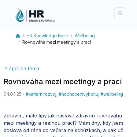
HR Knowledge Base
Wellbeing
Rovnováha mezi meetingy a prací
Zpět na téma
Rovnováha mezi meetingy a prací
04.04.25
#
kariernirozvoj
,
#
hodnocenivykonu
,
#
wellbeing
Zdravím, máte tipy jak nastavit zdravou rovnováhu
mezi meetingy a reálnou prací? Mám dny, kdy jsem
doslova od rána do večera na schůzkách, a pak už