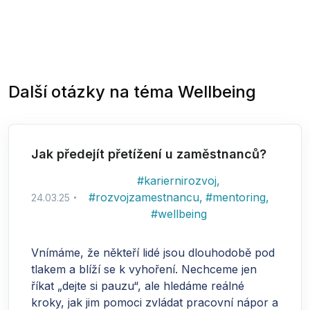
Další otázky na téma
Wellbeing
Jak předejít přetížení u zaměstnanců?
#
kariernirozvoj
,
#
rozvojzamestnancu
,
#
mentoring
,
24.03.25
#
wellbeing
Vnímáme, že někteří lidé jsou dlouhodobě pod
tlakem a blíží se k vyhoření. Nechceme jen
říkat „dejte si pauzu“, ale hledáme reálné
kroky, jak jim pomoci zvládat pracovní nápor a