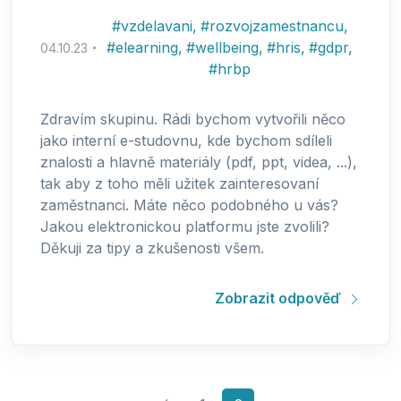
#
vzdelavani
,
#
rozvojzamestnancu
,
#
elearning
,
#
wellbeing
,
#
hris
,
#
gdpr
,
04.10.23
#
hrbp
Zdravím skupinu. Rádi bychom vytvořili něco
jako interní e-studovnu, kde bychom sdíleli
znalosti a hlavně materiály (pdf, ppt, videa, ...),
tak aby z toho měli užitek zainteresovaní
zaměstnanci. Máte něco podobného u vás?
Jakou elektronickou platformu jste zvolili?
Děkuji za tipy a zkušenosti všem.
Zobrazit odpověď