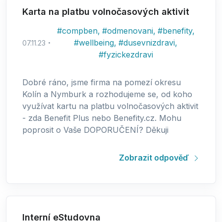
Karta na platbu volnočasových aktivit
#
compben
,
#
odmenovani
,
#
benefity
,
#
wellbeing
,
#
dusevnizdravi
,
07.11.23
#
fyzickezdravi
Dobré ráno, jsme firma na pomezí okresu
Kolín a Nymburk a rozhodujeme se, od koho
využívat kartu na platbu volnočasových aktivit
- zda Benefit Plus nebo Benefity.cz. Mohu
poprosit o Vaše DOPORUČENÍ? Děkuji
Zobrazit odpověď
Interní eStudovna