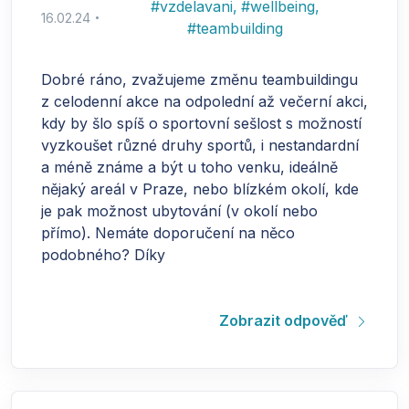
#
vzdelavani
,
#
wellbeing
,
16.02.24
#
teambuilding
Dobré ráno, zvažujeme změnu teambuildingu
z celodenní akce na odpolední až večerní akci,
kdy by šlo spíš o sportovní sešlost s možností
vyzkoušet různé druhy sportů, i nestandardní
a méně známe a být u toho venku, ideálně
nějaký areál v Praze, nebo blízkém okolí, kde
je pak možnost ubytování (v okolí nebo
přímo). Nemáte doporučení na něco
podobného? Díky
Zobrazit odpověď