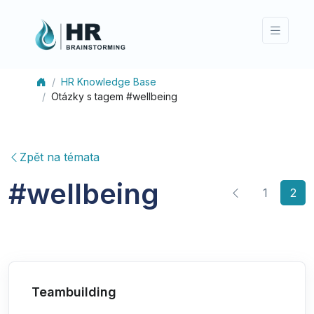
HR Knowledge Base
Otázky s tagem #wellbeing
Zpět na témata
#
wellbeing
(cu
1
2
Teambuilding