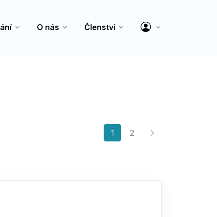
ání
O nás
Členství
(current)
1
2