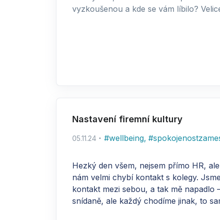
vyzkoušenou a kde se vám líbilo? Velice
Nastavení firemní kultury
#
wellbeing
,
#
spokojenostzame
05.11.24
Hezký den všem, nejsem přímo HR, ale p
nám velmi chybí kontakt s kolegy. Jsme
kontakt mezi sebou, a tak mě napadlo 
snídaně, ale každý chodíme jinak, to s