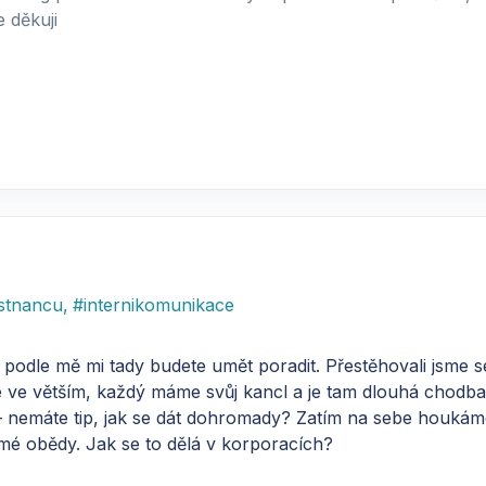
 děkuji
stnancu
,
#
internikomunikace
odle mě mi tady budete umět poradit. Přestěhovali jsme se 
 ve větším, každý máme svůj kancl a je tam dlouhá chodba
– nemáte tip, jak se dát dohromady? Zatím na sebe houkám
amé obědy. Jak se to dělá v korporacích?