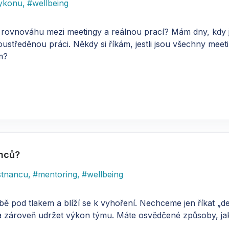
ykonu
,
#
wellbeing
ou rovnováhu mezi meetingy a reálnou prací? Mám dny, kdy
tředěnou práci. Někdy si říkám, jestli jsou všechny meetin
m?
anců?
stnancu
,
#
mentoring
,
#
wellbeing
ě pod tlakem a blíží se k vyhoření. Nechceme jen říkat „de
a zároveň udržet výkon týmu. Máte osvědčené způsoby, jak 