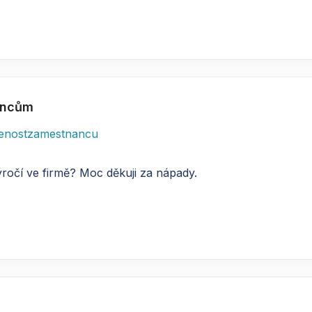
nancům
enostzamestnancu
ročí ve firmě? Moc děkuji za nápady.