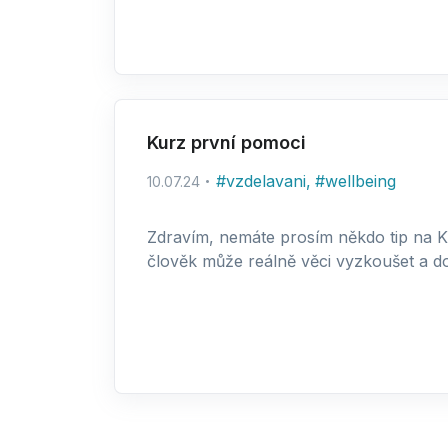
Kurz první pomoci
#
vzdelavani
,
#
wellbeing
10.07.24
Zdravím, nemáte prosím někdo tip na Ku
člověk může reálně věci vyzkoušet a doz