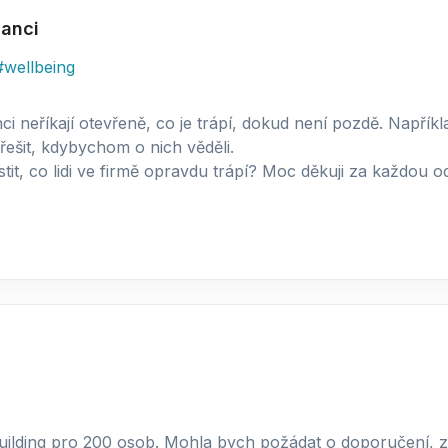
anci
#
wellbeing
 neříkají otevřeně, co je trápí, dokud není pozdě. Napříkla
ešit, kdybychom o nich věděli.
tit, co lidi ve firmě opravdu trápí? Moc děkuji za každou 
uilding pro 200 osob. Mohla bych požádat o doporučení, z