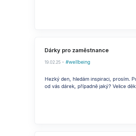
Dárky pro zaměstnance
#
wellbeing
19.02.25
Hezký den, hledám inspiraci, prosím. Pod
od vás dárek, případně jaký? Velice děku