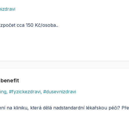
izdravi
ozpočet cca 150 Kč/osoba..
 benefit
ing
,
#
fyzickezdravi
,
#
dusevnizdravi
 na kliniku, která dělá nadstandardní lékařskou péči? Př