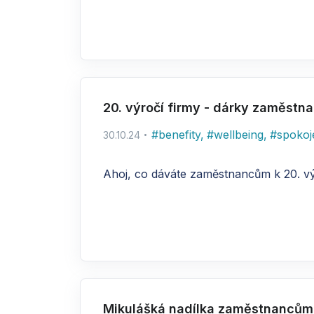
20. výročí firmy - dárky zaměst
#
benefity
,
#
wellbeing
,
#
spokoj
30.10.24
Ahoj, co dáváte zaměstnancům k 20. vý
Mikulášká nadílka zaměstnancům