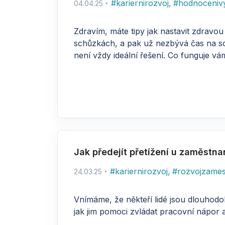
#
kariernirozvoj
,
#
hodnoceniv
04.04.25
Zdravím, máte tipy jak nastavit zdrav
schůzkách, a pak už nezbývá čas na sous
není vždy ideální řešení. Co funguje vá
Jak předejít přetížení u zaměstn
#
kariernirozvoj
,
#
rozvojzame
24.03.25
Vnímáme, že někteří lidé jsou dlouhodob
jak jim pomoci zvládat pracovní nápor 