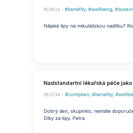
#
benefity
,
#
wellbeing
,
#
dusevn
16.09.24
Nějaké tipy na mikulášskou nadílku? R
Nadstandartní lékařská péče jako
#
compben
,
#
benefity
,
#
wellbe
28.07.24
Dobrý den, skupinko, nemáte doporučení
Díky za tipy. Petra