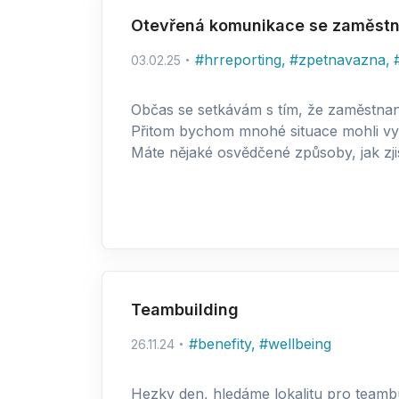
Otevřená komunikace se zaměstn
#
hrreporting
,
#
zpetnavazna
,
03.02.25
Občas se setkávám s tím, že zaměstnanci
Přitom bychom mnohé situace mohli vyř
Máte nějaké osvědčené způsoby, jak zjis
Teambuilding
#
benefity
,
#
wellbeing
26.11.24
Hezky den, hledáme lokalitu pro teamb