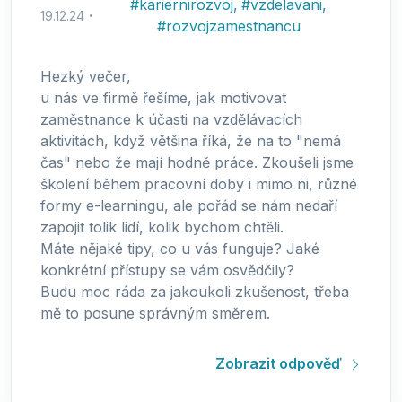
#
kariernirozvoj
,
#
vzdelavani
,
19.12.24
#
rozvojzamestnancu
Hezký večer,
u nás ve firmě řešíme, jak motivovat
zaměstnance k účasti na vzdělávacích
aktivitách, když většina říká, že na to "nemá
čas" nebo že mají hodně práce. Zkoušeli jsme
školení během pracovní doby i mimo ni, různé
formy e-learningu, ale pořád se nám nedaří
zapojit tolik lidí, kolik bychom chtěli.
Máte nějaké tipy, co u vás funguje? Jaké
konkrétní přístupy se vám osvědčily?
Budu moc ráda za jakoukoli zkušenost, třeba
mě to posune správným směrem.
Zobrazit odpověď