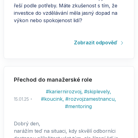
řeší podle potřeby. Máte zkušenost s tím, že
investice do vzdělávání měla jasný dopad na
výkon nebo spokojenost lidí?
Zobrazit odpověď
Přechod do manažerské role
#
kariernirozvoj
,
#
skiplevely
,
#
koucink
,
#
rozvojzamestnancu
,
15.01.25
#
mentoring
Dobrý den,
narážím teď na situaci, kdy skvělí odborníci