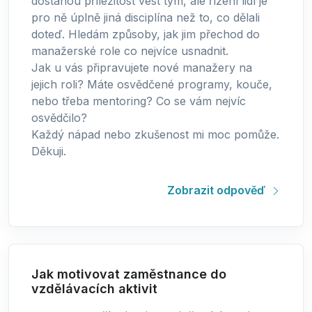
dostanou příležitost vést tým, ale řízení lidí je
pro ně úplně jiná disciplína než to, co dělali
doteď. Hledám způsoby, jak jim přechod do
manažerské role co nejvíce usnadnit.
Jak u vás připravujete nové manažery na
jejich roli? Máte osvědčené programy, kouče,
nebo třeba mentoring? Co se vám nejvíc
osvědčilo?
Každý nápad nebo zkušenost mi moc pomůže.
Děkuji.
Zobrazit odpověď
Jak motivovat zaměstnance do
vzdělávacích aktivit