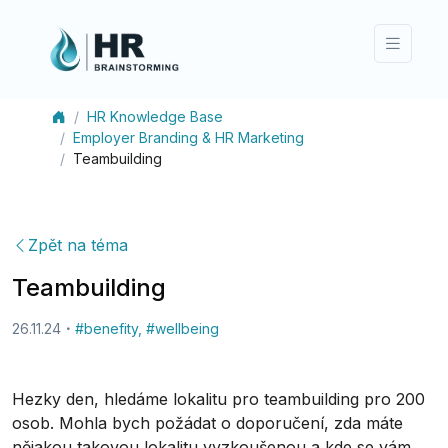
HR Knowledge Base
Employer Branding & HR Marketing
Teambuilding
Zpět na téma
Teambuilding
26.11.24
#
benefity
,
#
wellbeing
Hezky den, hledáme lokalitu pro teambuilding pro 200
osob. Mohla bych požádat o doporučení, zda máte
nějakou takovou lokalitu vyzkoušenou a kde se vám