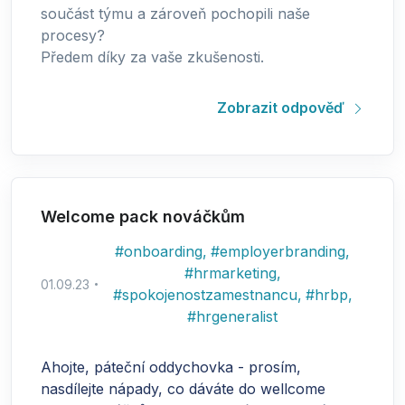
součást týmu a zároveň pochopili naše
procesy?
Předem díky za vaše zkušenosti.
Zobrazit odpověď
Welcome pack nováčkům
#
onboarding
,
#
employerbranding
,
#
hrmarketing
,
01.09.23
#
spokojenostzamestnancu
,
#
hrbp
,
#
hrgeneralist
Ahojte, páteční oddychovka - prosím,
nasdílejte nápady, co dáváte do wellcome