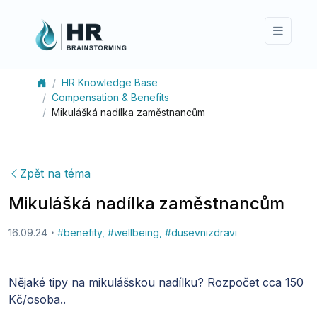
HR Knowledge Base
Compensation & Benefits
Mikulášká nadílka zaměstnancům
Zpět na téma
Mikulášká nadílka zaměstnancům
16.09.24
#
benefity
,
#
wellbeing
,
#
dusevnizdravi
Nějaké tipy na mikulášskou nadílku? Rozpočet cca 150
Kč/osoba..