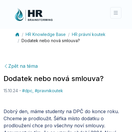
HR Knowledge Base
HR právní koutek
Dodatek nebo nová smlouva?
Zpět na téma
Dodatek nebo nová smlouva?
15.10.24
#
dpc
,
#
pravnikoutek
Dobrý den, máme studenty na DPČ do konce roku.
Chceme je prodloužit. Šéfka místo dodatku o
prodloužení chce pro všechny noví smlouvy.