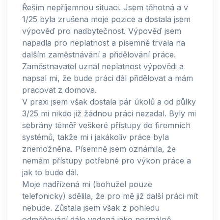
Řeším nepříjemnou situaci. Jsem těhotná a v
1/25 byla zrušena moje pozice a dostala jsem
výpověď pro nadbytečnost. Výpověď jsem
napadla pro neplatnost a písemně trvala na
dalším zaměstnávání a přidělování práce.
Zaměstnavatel uznal neplatnost výpovědi a
napsal mi, že bude práci dál přidělovat a mám
pracovat z domova.
V praxi jsem však dostala pár úkolů a od půlky
3/25 mi nikdo již žádnou práci nezadal. Byly mi
sebrány téměř veškeré přístupy do firemních
systémů, takže mi i jakákoliv práce byla
znemožněna. Písemně jsem oznámila, že
nemám přístupy potřebné pro výkon práce a
jak to bude dál.
Moje nadřízená mi (bohužel pouze
telefonicky) sdělila, že pro mě již další práci mít
nebude. Zůstala jsem však z pohledu
odměňování dále vedená jako normálně