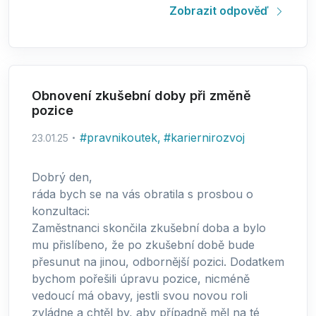
Zobrazit odpověď
Obnovení zkušební doby při změně
pozice
#
pravnikoutek
,
#
kariernirozvoj
23.01.25
Dobrý den,
ráda bych se na vás obratila s prosbou o
konzultaci:
Zaměstnanci skončila zkušební doba a bylo
mu přislíbeno, že po zkušební době bude
přesunut na jinou, odbornější pozici. Dodatkem
bychom pořešili úpravu pozice, nicméně
vedoucí má obavy, jestli svou novou roli
zvládne a chtěl by, aby případně měl na té