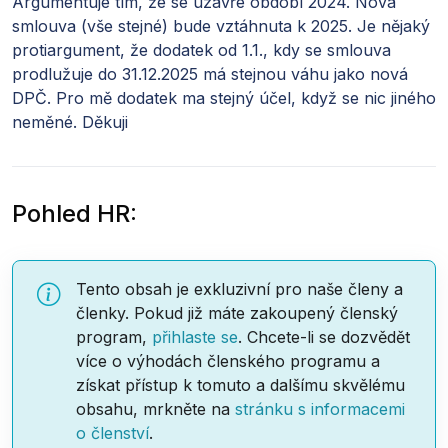
Argumentuje tím, že se uzavře období 2024. Nová
smlouva (vše stejné) bude vztáhnuta k 2025. Je nějaký
protiargument, že dodatek od 1.1., kdy se smlouva
prodlužuje do 31.12.2025 má stejnou váhu jako nová
DPČ. Pro mě dodatek ma stejný účel, když se nic jiného
neměné. Děkuji
Pohled HR:
Tento obsah je exkluzivní pro naše členy a
členky. Pokud již máte zakoupený členský
program,
přihlaste se
. Chcete-li se dozvědět
více o výhodách členského programu a
získat přístup k tomuto a dalšímu skvělému
obsahu, mrkněte na
stránku s informacemi
o členství
.