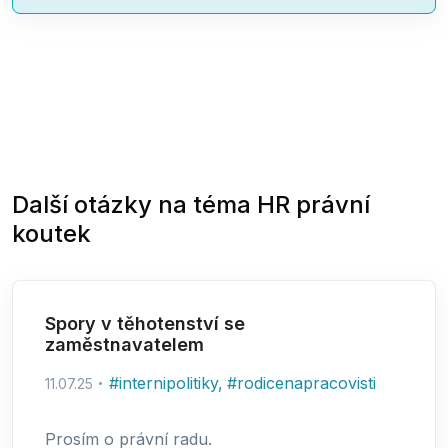
Další otázky na téma
HR právní
koutek
Spory v těhotenství se
zaměstnavatelem
#
internipolitiky
,
#
rodicenapracovisti
11.07.25
Prosím o právní radu.