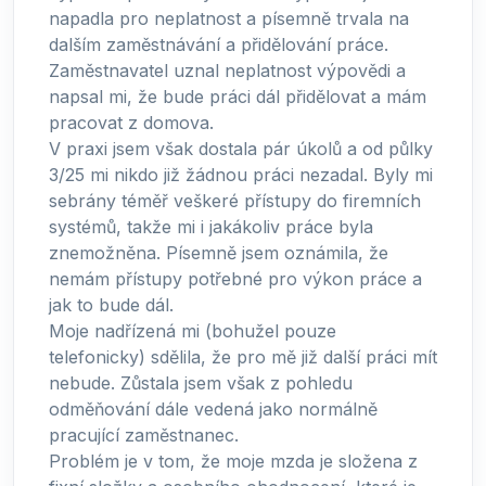
napadla pro neplatnost a písemně trvala na
dalším zaměstnávání a přidělování práce.
Zaměstnavatel uznal neplatnost výpovědi a
napsal mi, že bude práci dál přidělovat a mám
pracovat z domova.
V praxi jsem však dostala pár úkolů a od půlky
3/25 mi nikdo již žádnou práci nezadal. Byly mi
sebrány téměř veškeré přístupy do firemních
systémů, takže mi i jakákoliv práce byla
znemožněna. Písemně jsem oznámila, že
nemám přístupy potřebné pro výkon práce a
jak to bude dál.
Moje nadřízená mi (bohužel pouze
telefonicky) sdělila, že pro mě již další práci mít
nebude. Zůstala jsem však z pohledu
odměňování dále vedená jako normálně
pracující zaměstnanec.
Problém je v tom, že moje mzda je složena z