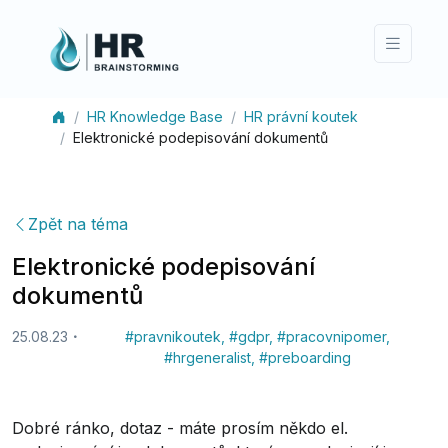
HR Knowledge Base
HR právní koutek
Elektronické podepisování dokumentů
Zpět na téma
Elektronické podepisování
dokumentů
25.08.23
#
pravnikoutek
,
#
gdpr
,
#
pracovnipomer
,
#
hrgeneralist
,
#
preboarding
Dobré ránko, dotaz - máte prosím někdo el.