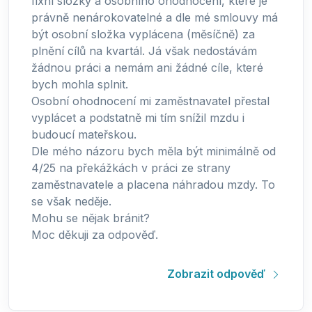
fixní složky a osobního ohodnocení, které je
právně nenárokovatelné a dle mé smlouvy má
být osobní složka vyplácena (měsíčně) za
plnění cílů na kvartál. Já však nedostávám
žádnou práci a nemám ani žádné cíle, které
bych mohla splnit.
Osobní ohodnocení mi zaměstnavatel přestal
vyplácet a podstatně mi tím snížil mzdu i
budoucí mateřskou.
Dle mého názoru bych měla být minimálně od
4/25 na překážkách v práci ze strany
zaměstnavatele a placena náhradou mzdy. To
se však neděje.
Mohu se nějak bránit?
Moc děkuji za odpověď.
Zobrazit odpověď