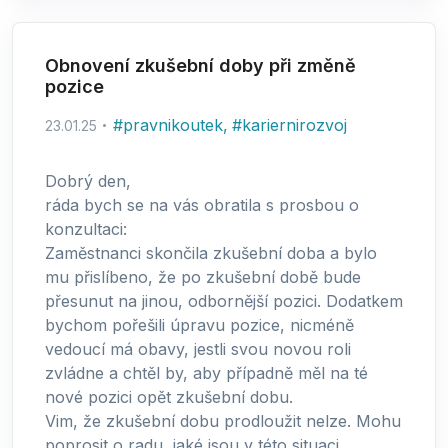
Obnovení zkušební doby při změně
pozice
#
pravnikoutek
,
#
kariernirozvoj
23.01.25
Dobrý den,
ráda bych se na vás obratila s prosbou o
konzultaci:
Zaměstnanci skončila zkušební doba a bylo
mu přislíbeno, že po zkušební době bude
přesunut na jinou, odbornější pozici. Dodatkem
bychom pořešili úpravu pozice, nicméně
vedoucí má obavy, jestli svou novou roli
zvládne a chtěl by, aby případně měl na té
nové pozici opět zkušební dobu.
Vim, že zkušební dobu prodloužit nelze. Mohu
poprosit o radu, jaké jsou v této situaci