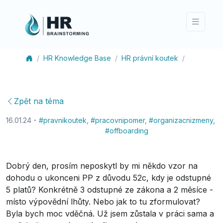
HR Knowledge Base
HR právní koutek
Zpět na téma
16.01.24
#
pravnikoutek
,
#
pracovnipomer
,
#
organizacnizmeny
,
#
offboarding
Dobrý den, prosím neposkytl by mi někdo vzor na
dohodu o ukonceni PP z důvodu 52c, kdy je odstupné
5 platů? Konkrétně 3 odstupné ze zákona a 2 měsíce -
místo výpovědní lhůty. Nebo jak to tu zformulovat?
Byla bych moc vděčná. Už jsem zůstala v práci sama a