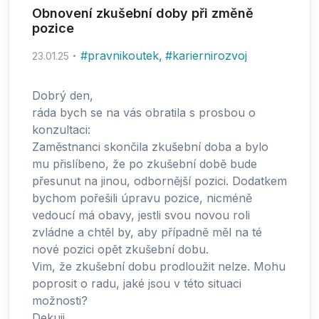
Obnovení zkušební doby při změně
pozice
#
pravnikoutek
,
#
kariernirozvoj
23.01.25
Dobrý den,
ráda bych se na vás obratila s prosbou o
konzultaci:
Zaměstnanci skončila zkušební doba a bylo
mu přislíbeno, že po zkušební době bude
přesunut na jinou, odbornější pozici. Dodatkem
bychom pořešili úpravu pozice, nicméně
vedoucí má obavy, jestli svou novou roli
zvládne a chtěl by, aby případně měl na té
nové pozici opět zkušební dobu.
Vim, že zkušební dobu prodloužit nelze. Mohu
poprosit o radu, jaké jsou v této situaci
možnosti?
Dekuji.