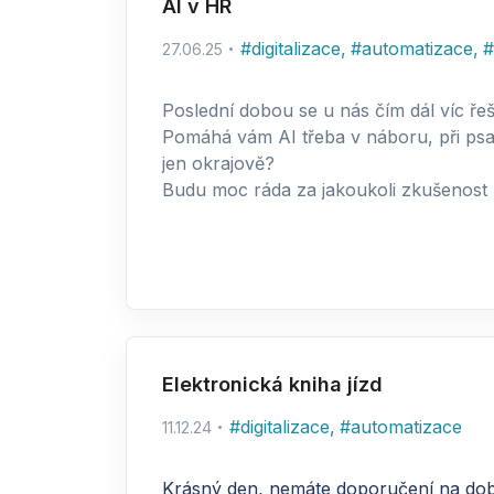
AI v HR
#
digitalizace
,
#
automatizace
,
#
27.06.25
Poslední dobou se u nás čím dál víc řeší
Pomáhá vám AI třeba v náboru, při psaní
jen okrajově?
Budu moc ráda za jakoukoli zkušenost
Elektronická kniha jízd
#
digitalizace
,
#
automatizace
11.12.24
Krásný den, nemáte doporučení na dobrou