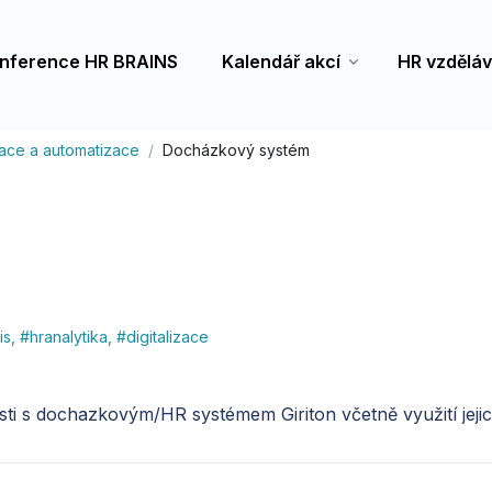
nference HR BRAINS
Kalendář akcí
HR vzděláv
izace a automatizace
Docházkový systém
is
,
#
hranalytika
,
#
digitalizace
sti s dochazkovým/HR systémem Giriton včetně využití jeji