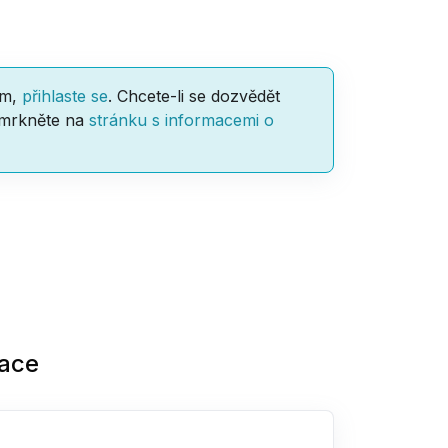
am,
přihlaste se
. Chcete-li se dozvědět
 mrkněte na
stránku s informacemi o
zace