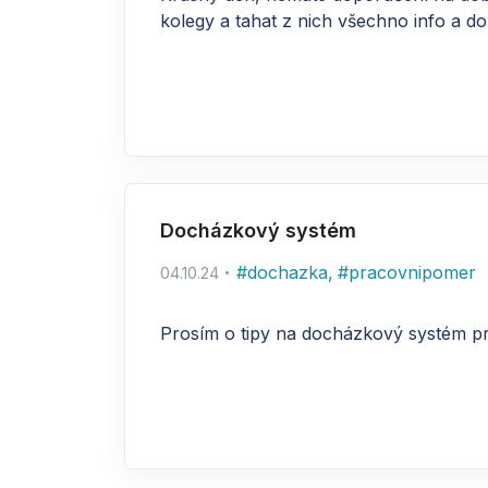
kolegy a tahat z nich všechno info a dok
Docházkový systém
#
dochazka
,
#
pracovnipomer
04.10.24
Prosím o tipy na docházkový systém p