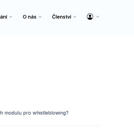
ání
O nás
Členství
ch modulu pro whistleblowing?