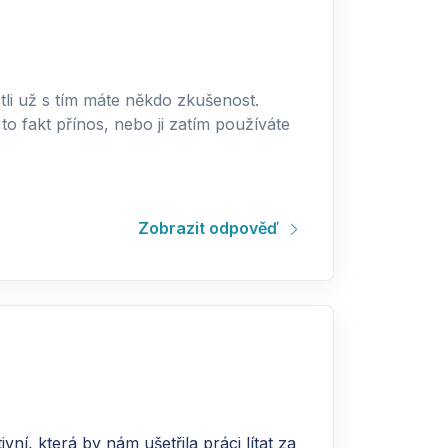
estli už s tím máte někdo zkušenost.
o fakt přínos, nebo ji zatím používáte
Zobrazit odpověď
í, která by nám ušetřila práci lítat za