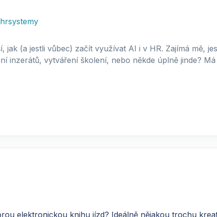
hrsystemy
, jak (a jestli vůbec) začít využívat AI i v HR. Zajímá mě, j
 inzerátů, vytváření školení, nebo někde úplně jinde? Má t
 elektronickou knihu jízd? Ideálně nějakou trochu kreativn