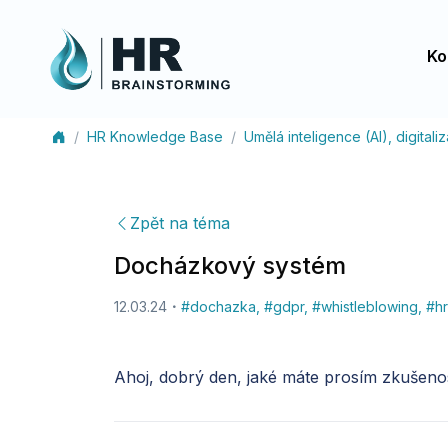
Ko
HR Knowledge Base
Umělá inteligence (AI), digital
Zpět na téma
Docházkový systém
12.03.24
#
dochazka
,
#
gdpr
,
#
whistleblowing
,
#
hr
Ahoj, dobrý den, jaké máte prosím zkušeno