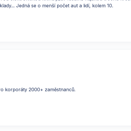
lady... Jedná se o menší počet aut a lidí, kolem 10.
ro korporáty 2000+ zaměstnanců.