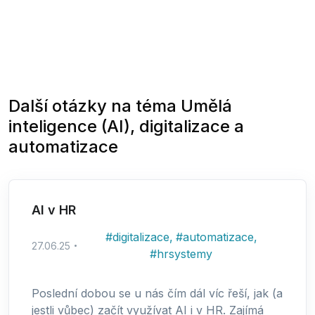
Další otázky na téma
Umělá
inteligence (AI), digitalizace a
automatizace
AI v HR
#
digitalizace
,
#
automatizace
,
27.06.25
#
hrsystemy
Poslední dobou se u nás čím dál víc řeší, jak (a
jestli vůbec) začít využívat AI i v HR. Zajímá