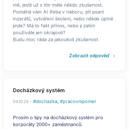
mě, jestli už s tím máte někdo zkušenost.
Pomáhá vám AI třeba v náboru, při psaní
inzerátů, vytváření školení, nebo někde úplně
jinde? Má to fakt přínos, nebo ji zatím
používáte jen okrajově?
Budu moc ráda za jakoukoli zkušenost
Zobrazit odpověď
Docházkový systém
#
dochazka
,
#
pracovnipomer
04.10.24
Prosím o tipy na docházkový systém pro
korporáty 2000+ zaměstnanců.