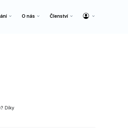
ání
O nás
Členství
ě? Díky