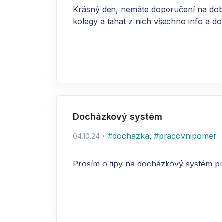
Krásný den, nemáte doporučení na dobrou
kolegy a tahat z nich všechno info a dok
Docházkový systém
#
dochazka
,
#
pracovnipomer
04.10.24
Prosím o tipy na docházkový systém p