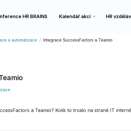
nference HR BRAINS
Kalendář akcí
HR vzděláv
izace a automatizace
Integrace SuccessFactors a Teamio
 Teamio
izace
uccessFactors a Teamio? Kolik to trvalo na straně IT intern