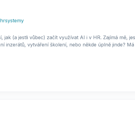
hrsystemy
, jak (a jestli vůbec) začít využívat AI i v HR. Zajímá mě, j
 inzerátů, vytváření školení, nebo někde úplně jinde? Má t