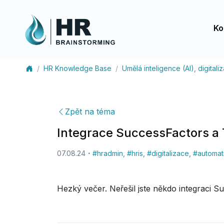
Ko
HR Knowledge Base
Umělá inteligence (AI), digital
Zpět na téma
Integrace SuccessFactors a
07.08.24
#
hradmin
,
#
hris
,
#
digitalizace
,
#
automat
Hezký večer. Neřešil jste někdo integraci S