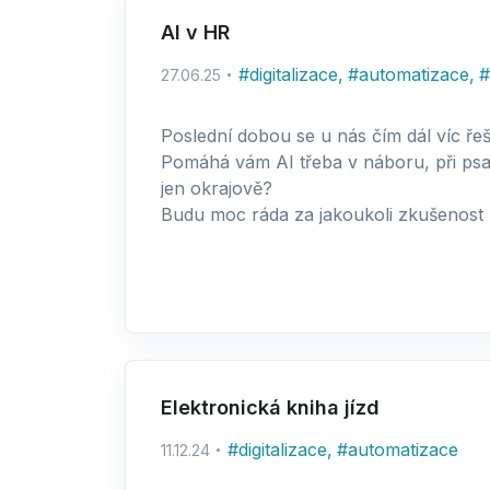
AI v HR
#
digitalizace
,
#
automatizace
,
#
27.06.25
Poslední dobou se u nás čím dál víc řeší
Pomáhá vám AI třeba v náboru, při psaní
jen okrajově?
Budu moc ráda za jakoukoli zkušenost
Elektronická kniha jízd
#
digitalizace
,
#
automatizace
11.12.24