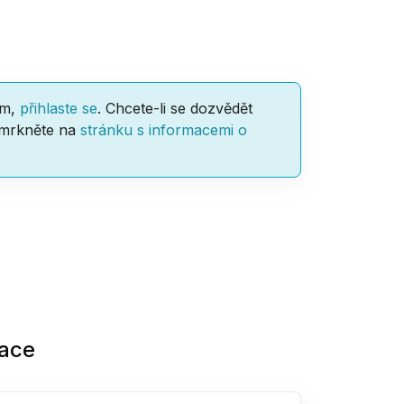
am,
přihlaste se
. Chcete-li se dozvědět
 mrkněte na
stránku s informacemi o
zace