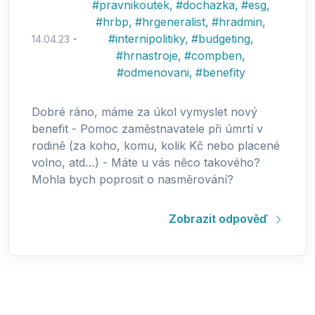
#
pravnikoutek
,
#
dochazka
,
#
esg
,
#
hrbp
,
#
hrgeneralist
,
#
hradmin
,
#
internipolitiky
,
#
budgeting
,
14.04.23
#
hrnastroje
,
#
compben
,
#
odmenovani
,
#
benefity
Dobré ráno, máme za úkol vymyslet nový
benefit - Pomoc zaměstnavatele při úmrtí v
rodině (za koho, komu, kolik Kč nebo placené
volno, atd…) - Máte u vás něco takového?
Mohla bych poprosit o nasměrování?
Zobrazit odpověď