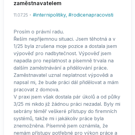
zaměstnavatelem
#
internipolitiky
,
#
rodicenapracovisti
11.07.25
Prosím o právní radu.
Řeším nepříjemnou situaci. Jsem těhotná a v
1/25 byla zrušena moje pozice a dostala jsem
výpověď pro nadbytečnost. Výpověď jsem
napadla pro neplatnost a písemně trvala na
dalším zaměstnávání a přidělování práce.
Zaměstnavatel uznal neplatnost výpovědi a
napsal mi, že bude práci dál přidělovat a mám
pracovat z domova.
V praxi jsem však dostala pár úkolů a od půlky
3/25 mi nikdo již žádnou práci nezadal. Byly mi
sebrány téměř veškeré přístupy do firemních
systémů, takže mi i jakákoliv práce byla
znemožněna. Písemně jsem oznámila, že
nemám přístupy potřebné pro výkon práce a