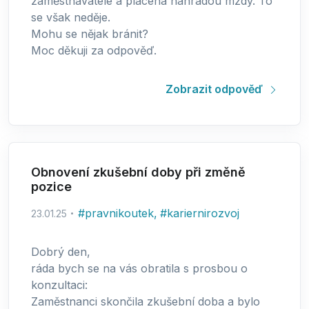
zaměstnavatele a placena náhradou mzdy. To
se však neděje.
Mohu se nějak bránit?
Moc děkuji za odpověď.
Zobrazit odpověď
Obnovení zkušební doby při změně
pozice
#
pravnikoutek
,
#
kariernirozvoj
23.01.25
Dobrý den,
ráda bych se na vás obratila s prosbou o
konzultaci:
Zaměstnanci skončila zkušební doba a bylo