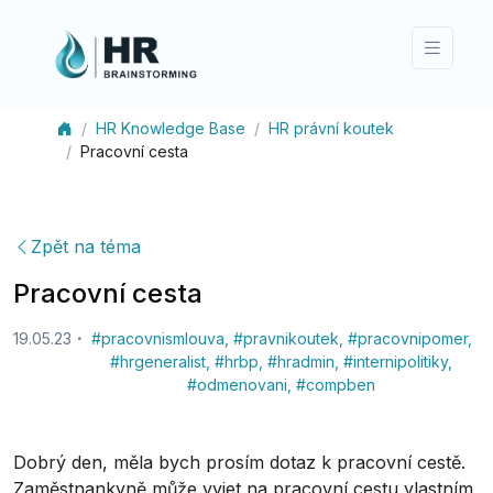
HR Knowledge Base
HR právní koutek
Pracovní cesta
Zpět na téma
Pracovní cesta
19.05.23
#
pracovnismlouva
,
#
pravnikoutek
,
#
pracovnipomer
,
#
hrgeneralist
,
#
hrbp
,
#
hradmin
,
#
internipolitiky
,
#
odmenovani
,
#
compben
Dobrý den, měla bych prosím dotaz k pracovní cestě.
Zaměstnankyně může vyjet na pracovní cestu vlastním