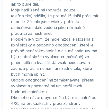
jak to bude dál.
Moje nadřízená mi (bohužel pouze
telefonicky) sdělila, že pro mě již další práci mít
nebude. Zůstala jsem však z pohledu
odměňování dále vedená jako normálně
pracující zaměstnanec.
Problém je v tom, že moje mzda je složena z
fixní složky a osobního ohodnocení, které je
právně nenárokovatelné a dle mé smlouvy má
být osobní složka vyplácena (měsíčně) za
plnění cílů na kvartál. Já však nedostávám
žádnou práci a nemám ani žádné cíle, které
bych mohla splnit.
Osobní ohodnocení mi zaměstnavatel přestal
vyplácet a podstatně mi tím snížil mzdu i
budoucí mateřskou.
Dle mého názoru bych měla být minimálně od
4/25 na překážkách v práci ze strany