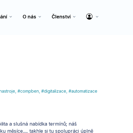
ání
O nás
Členství
nastroje
,
#
compben
,
#
digitalizace
,
#
automatizace
ilita a slušná nabídka termínů; náš
 měsíce..., takhle si tu spolupráci úplně