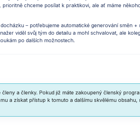
k, prioritně chceme posílat k praktikovi, ale ať máme něko
í docházku – potřebujeme automatické generování směn +
er viděl svůj tým do detailu a mohl schvalovat, ale kolegov
 koukám po dalších možnostech.
e členy a členky. Pokud již máte zakoupený členský progr
mu a získat přístup k tomuto a dalšímu skvělému obsahu,