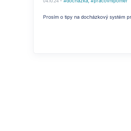
#
dochazka
,
#
pracovnipomer
04.10.24
Prosím o tipy na docházkový systém p