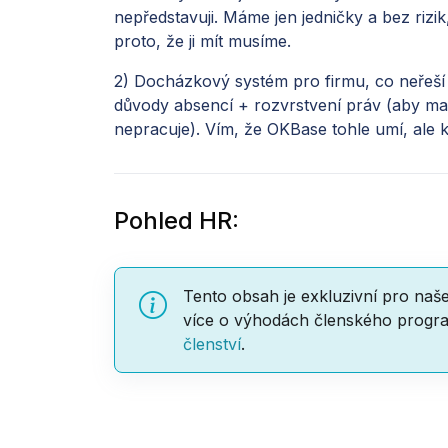
nepředstavuji. Máme jen jedničky a bez rizi
proto, že ji mít musíme.
2) Docházkový systém pro firmu, co neřeš
důvody absencí + rozvrstvení práv (aby manaž
nepracuje). Vím, že OKBase tohle umí, ale
Pohled HR:
Tento obsah je exkluzivní pro naš
více o výhodách členského progra
členství
.