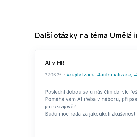
Další otázky na téma
Umělá i
AI v HR
#
digitalizace
,
#
automatizace
,
#
27.06.25
Poslední dobou se u nás čím dál víc řeší
Pomáhá vám AI třeba v náboru, při psaní
jen okrajově?
Budu moc ráda za jakoukoli zkušenost