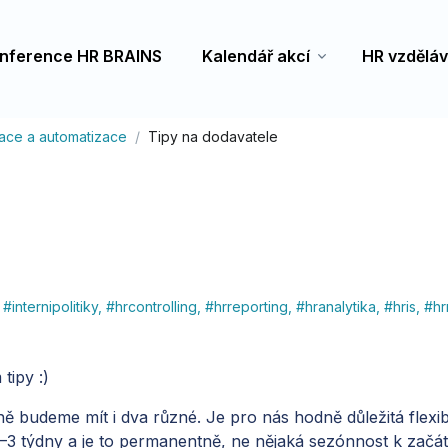
nference HR BRAINS
Kalendář akcí
HR vzděláv
izace a automatizace
Tipy na dodavatele
#
internipolitiky
,
#
hrcontrolling
,
#
hrreporting
,
#
hranalytika
,
#
hris
,
#
hr
tipy :)
dně budeme mít i dva různé. Je pro nás hodně důležitá flexib
–3 týdny a je to permanentně, ne nějaká sezónnost k začátku