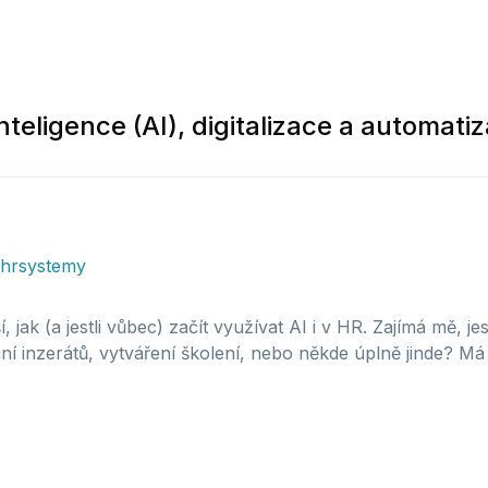
nteligence (AI), digitalizace a automati
hrsystemy
, jak (a jestli vůbec) začít využívat AI i v HR. Zajímá mě, j
 inzerátů, vytváření školení, nebo někde úplně jinde? Má t