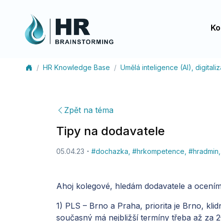
Ko
HR Knowledge Base
Umělá inteligence (AI), digital
Zpět na téma
Tipy na dodavatele
05.04.23
#
dochazka
,
#
hrkompetence
,
#
hradmin
,
Ahoj kolegové, hledám dodavatele a ocením 
1) PLS – Brno a Praha, priorita je Brno, kli
současný má nejbližší termíny třeba až za 2