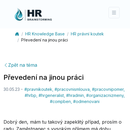
HR Knowledge Base
HR právní koutek
Převedení na jinou práci
Zpět na téma
Převedení na jinou práci
30.05.23
#
pravnikoutek
,
#
pracovnismlouva
,
#
pracovnipomer
,
#
hrbp
,
#
hrgeneralist
,
#
hradmin
,
#
organizacnizmeny
,
#
compben
,
#
odmenovani
Dobrý den, mám tu takový zapeklitý případ, prosím o
radu. Zaměstnanec s vysokým příjmem má dobu