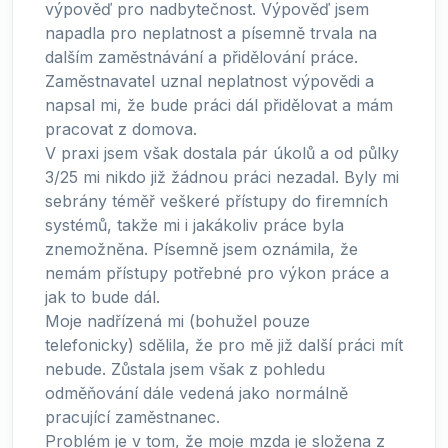
výpověď pro nadbytečnost. Výpověď jsem
napadla pro neplatnost a písemně trvala na
dalším zaměstnávání a přidělování práce.
Zaměstnavatel uznal neplatnost výpovědi a
napsal mi, že bude práci dál přidělovat a mám
pracovat z domova.
V praxi jsem však dostala pár úkolů a od půlky
3/25 mi nikdo již žádnou práci nezadal. Byly mi
sebrány téměř veškeré přístupy do firemních
systémů, takže mi i jakákoliv práce byla
znemožněna. Písemně jsem oznámila, že
nemám přístupy potřebné pro výkon práce a
jak to bude dál.
Moje nadřízená mi (bohužel pouze
telefonicky) sdělila, že pro mě již další práci mít
nebude. Zůstala jsem však z pohledu
odměňování dále vedená jako normálně
pracující zaměstnanec.
Problém je v tom, že moje mzda je složena z