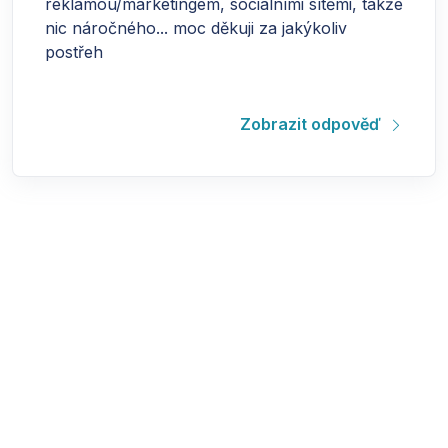
reklamou/marketingem, sociálními sítěmi, takže
nic náročného... moc děkuji za jakýkoliv
postřeh
Zobrazit odpověď