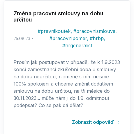
Změna pracovní smlouvy na dobu
určitou
#
pravnikoutek
,
#
pracovnismlouva
,
#
pracovnipomer
,
#
hrbp
,
25.08.23
#
hrgeneralist
Prosím jak postupovat v případě, že k 1.9.2023
končí zaměstnanci zkušební doba u smlouvy
na dobu neurčitou, nicméně s ním nejsme
100% spokojeni a chceme změnit dodatkem
smlouvu na dobu určitou, na tři měsíce do
30.11.2023... může nám ji do 1.9. odmítnout
podepsat? Co se pak dá dělat?
Zobrazit odpověď