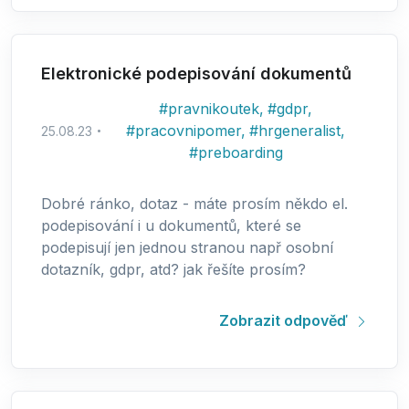
Elektronické podepisování dokumentů
#
pravnikoutek
,
#
gdpr
,
#
pracovnipomer
,
#
hrgeneralist
,
25.08.23
#
preboarding
Dobré ránko, dotaz - máte prosím někdo el.
podepisování i u dokumentů, které se
podepisují jen jednou stranou např osobní
dotazník, gdpr, atd? jak řešíte prosím?
Zobrazit odpověď