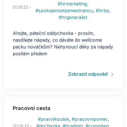
#
hrmarketing
,
01.09.23
#
spokojenostzamestnancu
,
#
hrbp
,
#
hrgeneralist
Ahojte, páteční oddychovka - prosím,
nasdílejte nápady, co dáváte do wellcome
packu nováčkům? Nehynoucí diiiky za nápady
posílám předem
Zobrazit odpověď
Pracovní cesta
#
pravnikoutek
,
#
pracovnipomer
,
#
dochazka
,
#
hradmin
,
#
compben
,
30.08.23