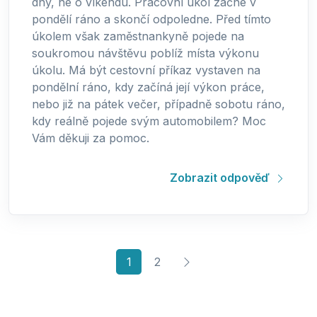
dny, ne o víkendu. Pracovní úkol začne v
pondělí ráno a skončí odpoledne. Před tímto
úkolem však zaměstnankyně pojede na
soukromou návštěvu poblíž místa výkonu
úkolu. Má být cestovní příkaz vystaven na
pondělní ráno, kdy začíná její výkon práce,
nebo již na pátek večer, případně sobotu ráno,
kdy reálně pojede svým automobilem? Moc
Vám děkuji za pomoc.
Zobrazit odpověď
(current)
1
2