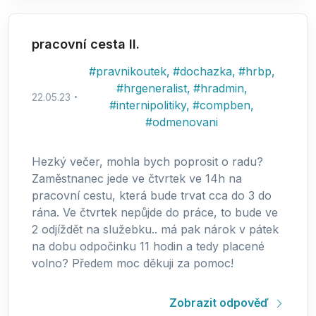
pracovní cesta II.
#
pravnikoutek
,
#
dochazka
,
#
hrbp
,
#
hrgeneralist
,
#
hradmin
,
22.05.23
#
internipolitiky
,
#
compben
,
#
odmenovani
Hezký večer, mohla bych poprosit o radu?
Zaměstnanec jede ve čtvrtek ve 14h na
pracovní cestu, která bude trvat cca do 3 do
rána. Ve čtvrtek nepůjde do práce, to bude ve
2 odjíždět na služebku.. má pak nárok v pátek
na dobu odpočinku 11 hodin a tedy placené
volno? Předem moc děkuji za pomoc!
Zobrazit odpověď