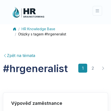
HR Knowledge Base
Otázky s tagem #hrgeneralist
Zpět na témata
#
hrgeneralist
(current)
1
2
Výpověď zaměstnance