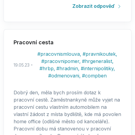
Zobrazit odpověď
Pracovní cesta
#
pracovnismlouva
,
#
pravnikoutek
,
#
pracovnipomer
,
#
hrgeneralist
,
19.05.23
#
hrbp
,
#
hradmin
,
#
internipolitiky
,
#
odmenovani
,
#
compben
Dobrý den, měla bych prosím dotaz k
pracovní cestě. Zaměstnankyně může vyjet na
pracovní cestu vlastním automobilem na
vlastní žádost z místa bydliště, kde má povolen
home office (odlišné město od kanceláře).
Pracovní dobu má stanovenou v pracovní