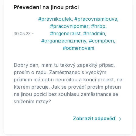
Převedení na jinou práci
#
pravnikoutek
,
#
pracovnismlouva
,
#
pracovnipomer
,
#
hrbp
,
#
hrgeneralist
,
#
hradmin
,
30.05.23
#
organizacnizmeny
,
#
compben
,
#
odmenovani
Dobrý den, mám tu takový zapeklitý případ,
prosím o radu. Zaměstnanec s vysokým
příjmem má dobu neurčitou a končí projekt, na
kterém pracuje. Jak se provádí prosím přesun
na jinou pozici bez souhlasu zaměstnance se
snížením mzdy?
Zobrazit odpověď