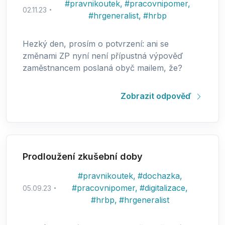
#
pravnikoutek
,
#
pracovnipomer
,
02.11.23
#
hrgeneralist
,
#
hrbp
Hezký den, prosím o potvrzení: ani se
změnami ZP nyní není přípustná výpověď
zaměstnancem poslaná obyč mailem, že?
Zobrazit odpověď
Prodloužení zkušební doby
#
pravnikoutek
,
#
dochazka
,
#
pracovnipomer
,
#
digitalizace
,
05.09.23
#
hrbp
,
#
hrgeneralist