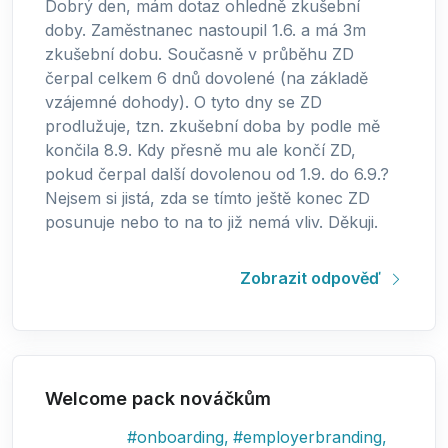
Dobrý den, mám dotaz ohledně zkušební
doby. Zaměstnanec nastoupil 1.6. a má 3m
zkušební dobu. Současně v průběhu ZD
čerpal celkem 6 dnů dovolené (na základě
vzájemné dohody). O tyto dny se ZD
prodlužuje, tzn. zkušební doba by podle mě
končila 8.9. Kdy přesně mu ale končí ZD,
pokud čerpal další dovolenou od 1.9. do 6.9.?
Nejsem si jistá, zda se tímto ještě konec ZD
posunuje nebo to na to již nemá vliv. Děkuji.
Zobrazit odpověď
Welcome pack nováčkům
#
onboarding
,
#
employerbranding
,