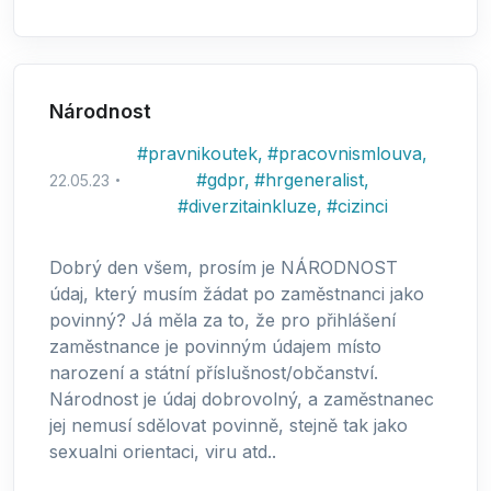
Národnost
#
pravnikoutek
,
#
pracovnismlouva
,
#
gdpr
,
#
hrgeneralist
,
22.05.23
#
diverzitainkluze
,
#
cizinci
Dobrý den všem, prosím je NÁRODNOST
údaj, který musím žádat po zaměstnanci jako
povinný? Já měla za to, že pro přihlášení
zaměstnance je povinným údajem místo
narození a státní příslušnost/občanství.
Národnost je údaj dobrovolný, a zaměstnanec
jej nemusí sdělovat povinně, stejně tak jako
sexualni orientaci, viru atd..