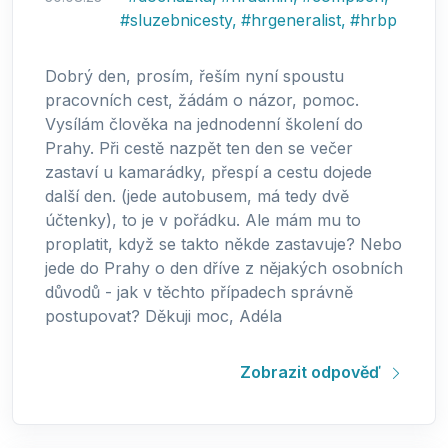
#
sluzebnicesty
,
#
hrgeneralist
,
#
hrbp
Dobrý den, prosím, řeším nyní spoustu
pracovních cest, žádám o názor, pomoc.
Vysílám člověka na jednodenní školení do
Prahy. Při cestě nazpět ten den se večer
zastaví u kamarádky, přespí a cestu dojede
další den. (jede autobusem, má tedy dvě
účtenky), to je v pořádku. Ale mám mu to
proplatit, když se takto někde zastavuje? Nebo
jede do Prahy o den dříve z nějakých osobních
důvodů - jak v těchto případech správně
postupovat? Děkuji moc, Adéla
Zobrazit odpověď